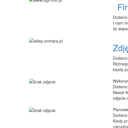
Fir
Dodano:
I nam mo
że wspan
Zdj
Dodano:
Różnego 
każdy po
Wykonyw
Dodano:
Nasze fi
zdjęcia 
Planowan
Dodano:
Kiedy pr
zatrudni