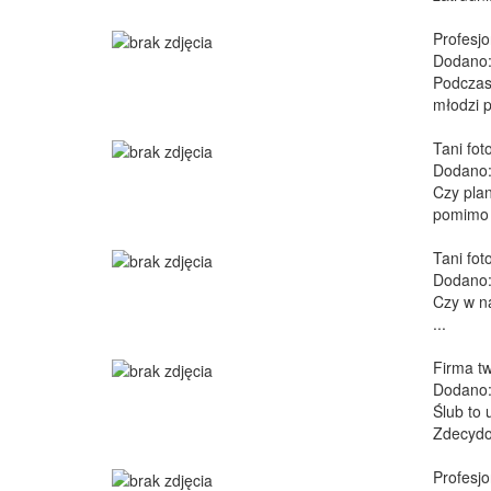
Profesjo
Dodano:
Podczas 
młodzi p
Tani fot
Dodano:
Czy plan
pomimo t
Tani fot
Dodano:
Czy w na
...
Firma tw
Dodano:
Ślub to 
Zdecydow
Profesjo