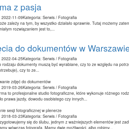
ma z pasja
 2022-11-09
Kategoria: Serwis / Fotografia
że zależy na tym, by wszystko działało sprawnie. Tutaj możemy zatem
iałym rozwiązaniem jest to,...
ęcia do dokumentów w Warszawi
 2022-04-25
Kategoria: Serwis / Fotografia
rodzaju dokumenty muszą być wyrabiane, czy to ze względu na potrzeb
trzebuje), czy to ze...
anie zdjęć do dokumentów
 2019-03-26
Kategoria: Serwis / Fotografia
rma to profesjonalne studio fotograficzne, które wykonuje różnego rod
do prawa jazdy, dowodu osobistego czy innych...
ie sesji fotograficznej w plenerze
 2018-03-23
Kategoria: Serwis / Fotografia
zygotowujemy się do ślubu, jednym z ważniejszych elementów jest zad
amy wówczas fotografa. Mamy dwie możliwości, albo robimy...