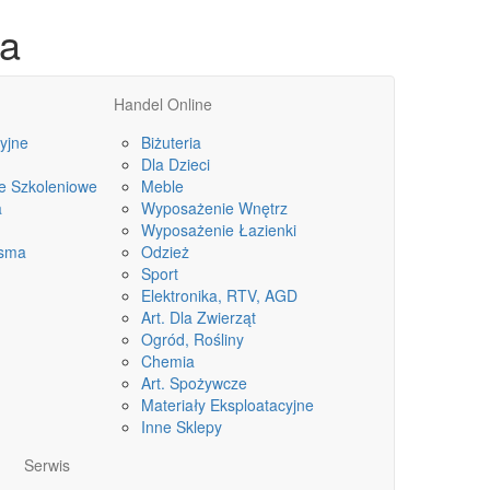
na
Handel Online
yjne
Biżuteria
Dla Dzieci
le Szkoleniowe
Meble
a
Wyposażenie Wnętrz
Wyposażenie Łazienki
isma
Odzież
Sport
Elektronika, RTV, AGD
Art. Dla Zwierząt
Ogród, Rośliny
Chemia
Art. Spożywcze
Materiały Eksploatacyjne
Inne Sklepy
Serwis