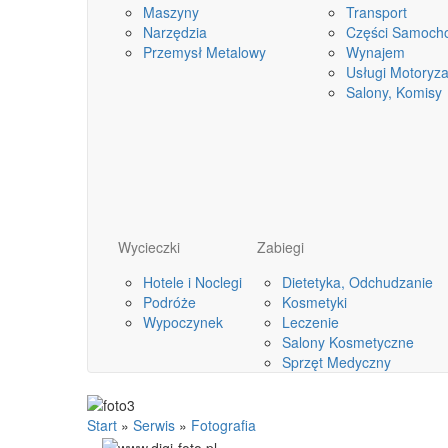
Maszyny
Transport
Narzędzia
Części Samoch
Przemysł Metalowy
Wynajem
Usługi Motoryza
Salony, Komisy
Wycieczki
Zabiegi
Hotele i Noclegi
Dietetyka, Odchudzanie
Podróże
Kosmetyki
Wypoczynek
Leczenie
Salony Kosmetyczne
Sprzęt Medyczny
Start
»
Serwis
»
Fotografia