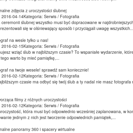
nalne zdjęcia z uroczystości ślubnej
 2016-04-14
Kategoria: Serwis / Fotografia
ceremonii ślubnej wszystko musi być dopracowane w najdrobniejszych 
rezentowali się w olśniewający sposób i przyciągali uwagę wszystkich..
ograf na wesle tylko u nas!
 2016-02-15
Kategoria: Serwis / Fotografia
ujesz wziąć ślub w najbliższym czasie? To wspaniałe wydarzenie, któ
ego warto by mieć pamiątkę,...
ograf na twoje wesele! sprawdź sam koniecznie!
 2016-02-12
Kategoria: Serwis / Fotografia
jbliższym czasie ma odbyć się twój ślub a ty nadal nie masz fotografa 
orząca filmy z różnych uroczystości
 2016-02-12
Kategoria: Serwis / Fotografia
uroczystość, która musi być odpowiednio wcześniej zaplanowana, w ko
anie jednym z nich jest tworzenie odpowiednich pamiątek,...
nalne panoramy 360 i spacery wirtualne