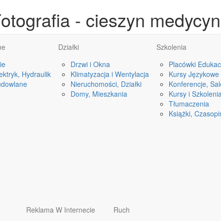
otografia - cieszyn medycy
ne
Działki
Szkolenia
ie
Drzwi i Okna
Placówki Edukac
ktryk, Hydraulik
Klimatyzacja i Wentylacja
Kursy Językowe
udowlane
Nieruchomości, Działki
Konferencje, Sa
Domy, Mieszkania
Kursy i Szkoleni
Tłumaczenia
Książki, Czasop
Reklama W Internecie
Ruch