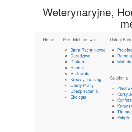
Weterynaryjne, Hod
m
Home
Przedsiębiorstwa
Usługi Bud
Biura Rachunkowe
Projekt
Doradztwo
Remonty
Drukarnie
Materia
Handel
Hurtownie
Szkolenia
Kredyty, Leasing
Oferty Pracy
Placówk
Ubezpieczenia
Kursy 
Ekologia
Konfere
Kursy i
Tłumac
Książki