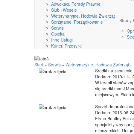
Adwokaci, Porady Prawne
Ślub i Wesele
Weterynaryjne, Hodowla Zwierząt
Stron
Sprzątanie, Porządkowanie
Serwis
Opr
Opieka
Str
Inne Usługi
Kurier, Przesyłki
Start
»
Serwis
»
Weterynaryjne, Hodowla Zwierząt
Środki na zapalenie
Dodano: 2019-11-1
W terapii stanów za
się środki marki Ma
miejscowym. Sklep in
Sprzęt do profesjona
Dodano: 2016-06-2
Firma Bentley Polsk
specjalistyczny spr
mleczarskich. Urząd