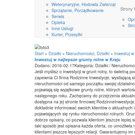
Weterynaryjne, Hodowla Zwierząt
Stron
Sprzątanie, Porządkowanie
Serwis
Opr
Opieka
Str
Inne Usługi
Kurier, Przesyłki
Start
»
Działki
»
Nieruchomości, Działki
»
Inwestuj w
Inwestuj w najlepsze grunty rolne w Kraju
Dodano: 2016-02-17
Kategoria: Działki / Nieruchomoś
Jeśli myślisz o inwestycji w grunt rolny, to świetną 
zapewnia Ci firma Rodzinne Inwestycje, wysilającą s
nieruchomości od samego początku swojej działalnośc
pojawiają się wyjątkowe grunty rolne, których warto
następnego roku. Zachęcamy do przejrzenia aktualnej 
dostępna na jej stronie firmowej RodzinneInwestycje.
dokładnie informować swoich klientów o aktualnych 
pojawiających się rynku nieruchomości rolnych. Grunt
dobrze opisany, co pozwala klientom jeszcze lepiej 
taki sposób jest opisana każda oferta, co umożliwi
klientami jeszcze lepszych relacji. Gwarantujemy i