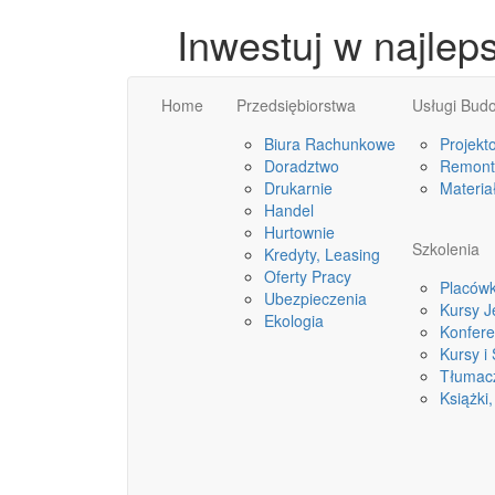
Inwestuj w najlep
Home
Przedsiębiorstwa
Usługi Bud
Biura Rachunkowe
Projekt
Doradztwo
Remonty
Drukarnie
Materia
Handel
Hurtownie
Szkolenia
Kredyty, Leasing
Oferty Pracy
Placówk
Ubezpieczenia
Kursy 
Ekologia
Konfere
Kursy i
Tłumac
Książki