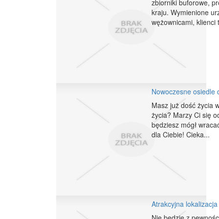
zbiorniki buforowe, p
kraju. Wymienione ur
wężownicami, klienci te
Nowoczesne osiedle
Masz już dość życia 
życia? Marzy Ci się o
będziesz mógł wracać
dla Ciebie! Cieka...
Atrakcyjna lokalizacja
Nie będzie z pewnośc