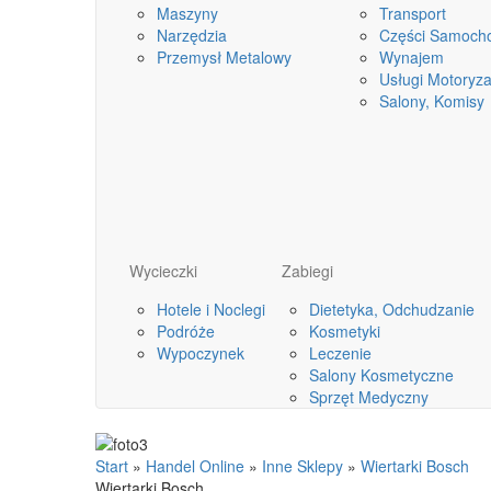
Maszyny
Transport
Narzędzia
Części Samoch
Przemysł Metalowy
Wynajem
Usługi Motoryza
Salony, Komisy
Wycieczki
Zabiegi
Hotele i Noclegi
Dietetyka, Odchudzanie
Podróże
Kosmetyki
Wypoczynek
Leczenie
Salony Kosmetyczne
Sprzęt Medyczny
Start
»
Handel Online
»
Inne Sklepy
»
Wiertarki Bosch
Wiertarki Bosch