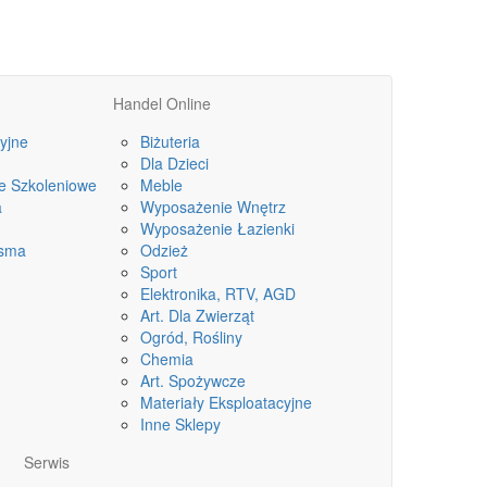
Handel Online
yjne
Biżuteria
Dla Dzieci
le Szkoleniowe
Meble
a
Wyposażenie Wnętrz
Wyposażenie Łazienki
isma
Odzież
Sport
Elektronika, RTV, AGD
Art. Dla Zwierząt
Ogród, Rośliny
Chemia
Art. Spożywcze
Materiały Eksploatacyjne
Inne Sklepy
Serwis