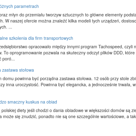
różnych parametrach
oraz młyn do przemiału tworzyw sztucznych to główne elementy podst
h. W naszej ofercie można znaleźć kilka modeli tych urządzeń, dosto
ch. ...
alne szkolenia dla firm transportowych
edsiębiorstwo opracowało między innymi program Tachospeed, czyli n
w. To oprogramowanie pozwala na skuteczny odczyt plików DDD, które
 poró...
 zastawa stołowa
domu powinna być porządna zastawa stołowa. 12 osób przy stole zbier
czy inna uroczystość. Powinna być elegancka, a jednocześnie trwała, 
rdzo smaczny kuskus na obiad
polskiej diety jeśli chodzi o dania obiadowe w większości domów są zi
 może się znudzić, ponadto nie są one szczególnie wartościowe, a t