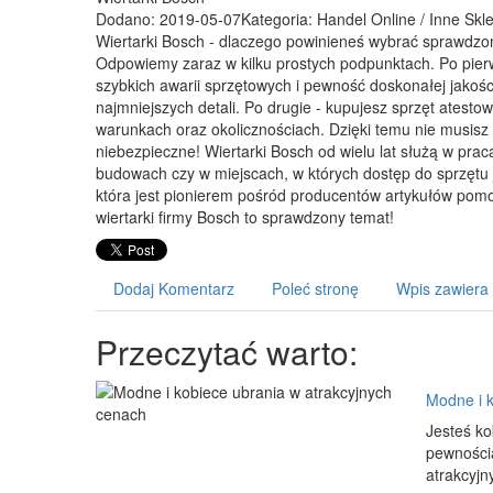
Dodano: 2019-05-07
Kategoria: Handel Online / Inne Skl
Wiertarki Bosch - dlaczego powinieneś wybrać sprawdzoną 
Odpowiemy zaraz w kilku prostych podpunktach. Po pier
szybkich awarii sprzętowych i pewność doskonałej jakoś
najmniejszych detali. Po drugie - kupujesz sprzęt ates
warunkach oraz okolicznościach. Dzięki temu nie musisz
niebezpieczne! Wiertarki Bosch od wielu lat służą w pr
budowach czy w miejscach, w których dostęp do sprzętu 
która jest pionierem pośród producentów artykułów pom
wiertarki firmy Bosch to sprawdzony temat!
Dodaj Komentarz
Poleć stronę
Wpis zawiera
Przeczytać warto:
Modne i k
Jesteś ko
pewnością
atrakcyjn