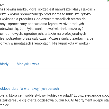
epy
i pewną markę, której sprzęt jest najwyższej klasy i jakości?
wsze - wybór sprawdzonego producenta to mniejsze ryzyko
ci wykonania produktu z dołożeniem wszelkich starań do
towany i sprawdzany pod wieloma kątami w różnorodnych
 obawiać się, że użytkowanie nowej wiertarki może być
acach domowych, ogrodowych, a także na profesjonalnych
jest potrzebny przez cały czas. Możesz śmiało zaufać marce,
ocnych w montażach i remontach. Nie kupuj kota w worku -
 błędy
Modyfikuj wpis
obiece ubrania w atrakcyjnych cenach
bietą, która ceni sobie stylowy, kobiecy wygląd? Lubisz eleganckie sp
 zainteresuje cię oferta odzieżowa butiku NAIA! Asortyment sklepu s
ych ce...