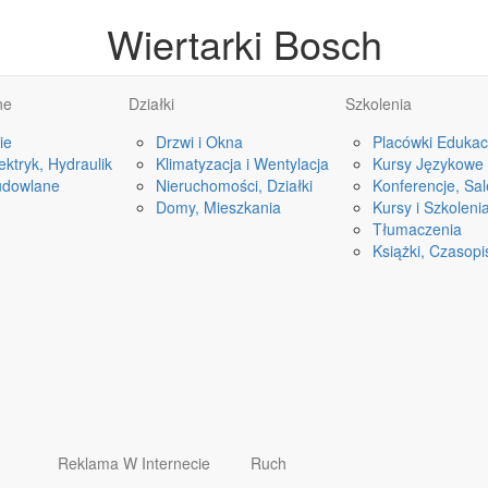
Wiertarki Bosch
ne
Działki
Szkolenia
ie
Drzwi i Okna
Placówki Edukac
ktryk, Hydraulik
Klimatyzacja i Wentylacja
Kursy Językowe
udowlane
Nieruchomości, Działki
Konferencje, Sa
Domy, Mieszkania
Kursy i Szkoleni
Tłumaczenia
Książki, Czasop
Reklama W Internecie
Ruch