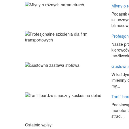
Młyny o 
Podajnik 
sztucznyc
biznesowy
Profesjon
Nasze prz
kierowcó
możliwość
Gustowna
W każdym 
imieniny 
my...
Tani i ba
Podstawą 
monotonia
straci...
Ostatnie wpisy: