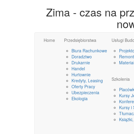
Zima - czas na pr
now
Home
Przedsiębiorstwa
Usługi Bud
Biura Rachunkowe
Projekt
Doradztwo
Remonty
Drukarnie
Materia
Handel
Hurtownie
Szkolenia
Kredyty, Leasing
Oferty Pracy
Placówk
Ubezpieczenia
Kursy 
Ekologia
Konfere
Kursy i
Tłumac
Książki