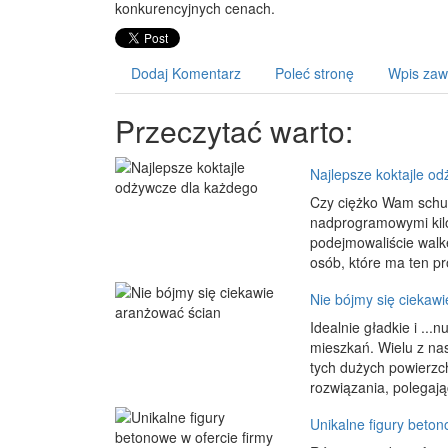
konkurencyjnych cenach.
Dodaj Komentarz
Poleć stronę
Wpis zaw
Przeczytać warto:
Najlepsze koktajle o
Czy ciężko Wam schud
nadprogramowymi kilog
podejmowaliście walkę
osób, które ma ten pro
Nie bójmy się ciekaw
Idealnie gładkie i ..
mieszkań. Wielu z na
tych dużych powierzch
rozwiązania, polegają
Unikalne figury beto