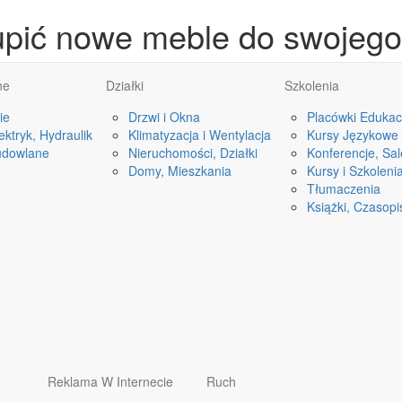
upić nowe meble do swojego
ne
Działki
Szkolenia
ie
Drzwi i Okna
Placówki Edukac
ktryk, Hydraulik
Klimatyzacja i Wentylacja
Kursy Językowe
udowlane
Nieruchomości, Działki
Konferencje, Sa
Domy, Mieszkania
Kursy i Szkoleni
Tłumaczenia
Książki, Czasop
Reklama W Internecie
Ruch