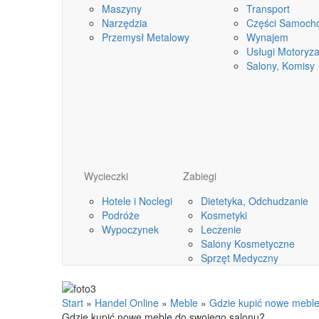
Maszyny
Transport
Narzędzia
Części Samoch
Przemysł Metalowy
Wynajem
Usługi Motoryza
Salony, Komisy
Wycieczki
Zabiegi
Hotele i Noclegi
Dietetyka, Odchudzanie
Podróże
Kosmetyki
Wypoczynek
Leczenie
Salony Kosmetyczne
Sprzęt Medyczny
Start
»
Handel Online
»
Meble
»
Gdzie kupić nowe meble
Gdzie kupić nowe meble do swojego salonu?