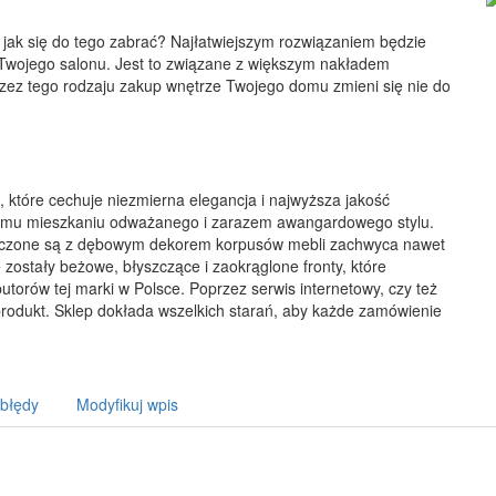
z jak się do tego zabrać? Najłatwiejszym rozwiązaniem będzie
 Twojego salonu. Jest to związane z większym nakładem
zez tego rodzaju zakup wnętrze Twojego domu zmieni się nie do
które cechuje niezmierna elegancja i najwyższa jakość
ojemu mieszkaniu odważanego i zarazem awangardowego stylu.
ołączone są z dębowym dekorem korpusów mebli zachwyca nawet
zostały beżowe, błyszczące i zaokrąglone fronty, które
utorów tej marki w Polsce. Poprzez serwis internetowy, czy też
rodukt. Sklep dokłada wszelkich starań, aby każde zamówienie
 błędy
Modyfikuj wpis