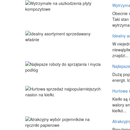
Wytrzyma
Obecnie 
Taki sta
wytrzymał
Idealny 
W niejedn
niewątpli
znajdzi...
Najlepsze
Dużą popu
energii. 
Hurtowa s
Kiełki są
walory s
kiełkó...
Atrakcyjn
Popularne