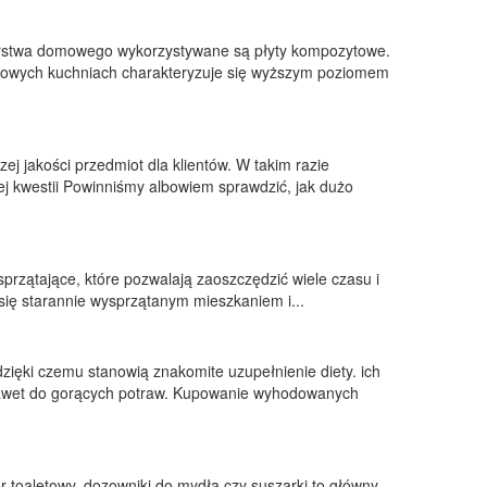
rstwa domowego wykorzystywane są płyty kompozytowe.
omowych kuchniach charakteryzuje się wyższym poziomem
ej jakości przedmiot dla klientów. W takim razie
tej kwestii Powinniśmy albowiem sprawdzić, jak dużo
sprzątające, które pozwalają zaoszczędzić wiele czasu i
ć się starannie wysprzątanym mieszkaniem i...
 dzięki czemu stanowią znakomite uzupełnienie diety. ich
nawet do gorących potraw. Kupowanie wyhodowanych
er toaletowy, dozowniki do mydła czy suszarki to główny