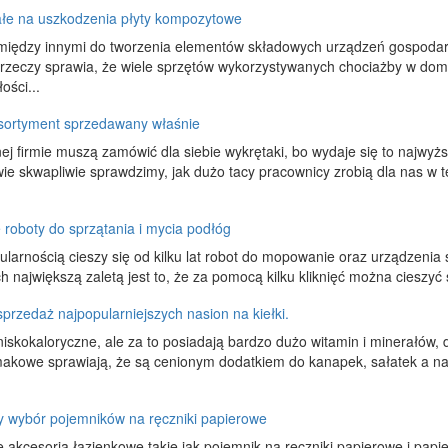
łe na uszkodzenia płyty kompozytowe
między innymi do tworzenia elementów składowych urządzeń gospoda
n rzeczy sprawia, że wiele sprzętów wykorzystywanych chociażby w d
ości...
asortyment sprzedawany właśnie
ej firmie muszą zamówić dla siebie wykrętaki, bo wydaje się to najwyższ
wie skwapliwie sprawdzimy, jak dużo tacy pracownicy zrobią dla nas w 
 roboty do sprzątania i mycia podłóg
larnością cieszy się od kilku lat robot do mopowanie oraz urządzenia 
Ich największą zaletą jest to, że za pomocą kilku kliknięć można cieszy
przedaż najpopularniejszych nasion na kiełki.
 niskokaloryczne, ale za to posiadają bardzo dużo witamin i minerałów,
makowe sprawiają, że są cenionym dodatkiem do kanapek, sałatek a 
y wybór pojemników na ręczniki papierowe
 akcesoria łazienkowe takie jak pojemnik na ręczniki papierowe i papi