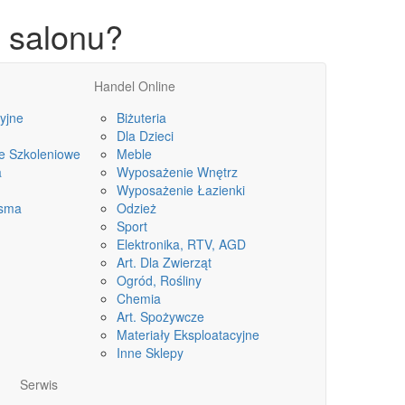
 salonu?
Handel Online
yjne
Biżuteria
Dla Dzieci
le Szkoleniowe
Meble
a
Wyposażenie Wnętrz
Wyposażenie Łazienki
isma
Odzież
Sport
Elektronika, RTV, AGD
Art. Dla Zwierząt
Ogród, Rośliny
Chemia
Art. Spożywcze
Materiały Eksploatacyjne
Inne Sklepy
Serwis