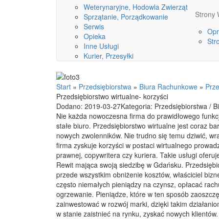
Weterynaryjne, Hodowla Zwierząt
Stron
Sprzątanie, Porządkowanie
Serwis
Opr
Opieka
Str
Inne Usługi
Kurier, Przesyłki
Start
»
Przedsiębiorstwa
»
Biura Rachunkowe
»
Prze
Przedsiębiorstwo wirtualne- korzyści
Dodano: 2019-03-27
Kategoria: Przedsiębiorstwa / 
Nie każda nowoczesna firma do prawidłowego funkc
stałe biuro. Przedsiębiorstwo wirtualne jest coraz ba
nowych zwolenników. Nie trudno się temu dziwić, w
firma zyskuje korzyści w postaci wirtualnego prowad
prawnej, copywritera czy kuriera. Takie usługi oferu
Rewit mająca swoją siedzibę w Gdańsku. Przedsiębio
przede wszystkim obniżenie kosztów, właściciel bizn
często niemałych pieniądzy na czynsz, opłacać rach
ogrzewanie. Pieniądze, które w ten sposób zaoszcz
zainwestować w rozwój marki, dzięki takim działanio
w stanie zaistnieć na rynku, zyskać nowych klientów.