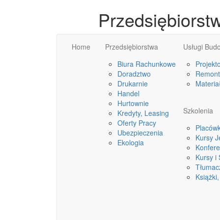
Przedsiębiorstw
Home
Przedsiębiorstwa
Usługi Bud
Biura Rachunkowe
Projekt
Doradztwo
Remonty
Drukarnie
Materia
Handel
Hurtownie
Szkolenia
Kredyty, Leasing
Oferty Pracy
Placówk
Ubezpieczenia
Kursy 
Ekologia
Konfere
Kursy i
Tłumac
Książki