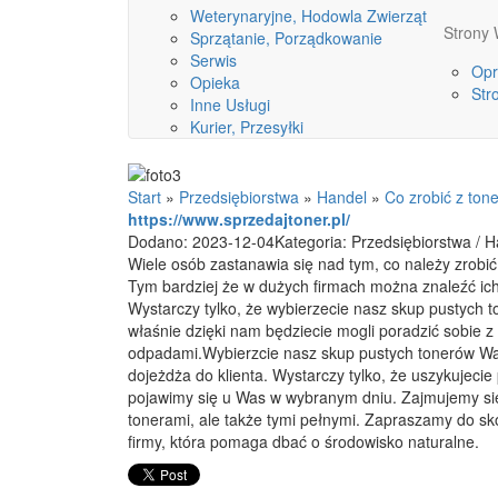
Weterynaryjne, Hodowla Zwierząt
Stron
Sprzątanie, Porządkowanie
Serwis
Opr
Opieka
Str
Inne Usługi
Kurier, Przesyłki
Start
»
Przedsiębiorstwa
»
Handel
»
Co zrobić z ton
https://www.sprzedajtoner.pl/
Dodano: 2023-12-04
Kategoria: Przedsiębiorstwa / 
Wiele osób zastanawia się nad tym, co należy zrobić
Tym bardziej że w dużych firmach można znaleźć ich
Wystarczy tylko, że wybierzecie nasz skup pustych
właśnie dzięki nam będziecie mogli poradzić sobie z 
odpadami.Wybierzcie nasz skup pustych tonerów Wa
dojeżdża do klienta. Wystarczy tylko, że uszykujeci
pojawimy się u Was w wybranym dniu. Zajmujemy się
tonerami, ale także tymi pełnymi. Zapraszamy do sk
firmy, która pomaga dbać o środowisko naturalne.