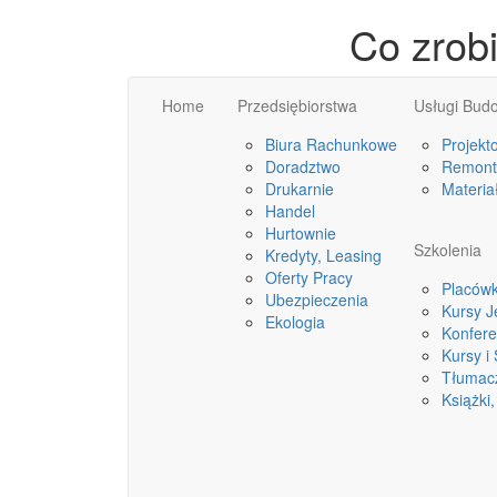
Co zrob
Home
Przedsiębiorstwa
Usługi Bud
Biura Rachunkowe
Projekt
Doradztwo
Remonty
Drukarnie
Materia
Handel
Hurtownie
Szkolenia
Kredyty, Leasing
Oferty Pracy
Placówk
Ubezpieczenia
Kursy 
Ekologia
Konfere
Kursy i
Tłumac
Książki