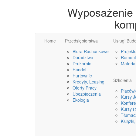
Wyposażenie f
kom
Home
Przedsiębiorstwa
Usługi Bud
Biura Rachunkowe
Projekt
Doradztwo
Remonty
Drukarnie
Materia
Handel
Hurtownie
Szkolenia
Kredyty, Leasing
Oferty Pracy
Placówk
Ubezpieczenia
Kursy 
Ekologia
Konfere
Kursy i
Tłumac
Książki