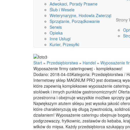
Adwokaci, Porady Prawne
Ślub i Wesele
Weterynaryjne, Hodowla Zwierząt
Stron
Sprzątanie, Porządkowanie
Serwis
Opr
Opieka
Str
Inne Usługi
Kurier, Przesyłki
Start
»
Przedsiębiorstwa
»
Handel
»
Wyposażenie fi
Wyposażenie firmy cateringowej - kompleksowo!
Dodano: 2018-04-03
Kategoria: Przedsiębiorstwa / 
Internetowy sklep MAGNUM PRO jest dostawcą wysok
które zapewnią kompleksowe wyposażenie cateringu, 
stołówek i innych punktów gastronomicznych! Oferta
przestronna i obejmuje wszystkie możliwe sprzęty g
Największym atutem sklepu jest wysoka jakość ofero
które charakteryzują się długą żywotnością, solidn
działaniem! Wyposażenie cateringu obejmuje bogat
podgrzewaczy, frytkownic, zestawów do kebaba, kraj
wilków do mięsa. Każdy przedsiębiorca szukający p