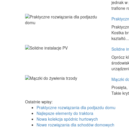
jednak w 
trafione r
Praktycz
Praktyczn
Kostka br
kształtó...
Solidne i
Oprócz kl
środowisk
urządzeni
Mączki do
Prosięta,
Takie kry
Ostatnie wpisy:
Praktyczne rozwiązania dla podjazdu domu
Najlepsze elementy do traktora
Nowa kolekcja spódnic hurtowych
Nowe rozwiązania dla schodów domowych