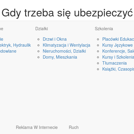
Gdy trzeba się ubezpieczyć
ne
Działki
Szkolenia
ie
Drzwi i Okna
Placówki Edukac
ktryk, Hydraulik
Klimatyzacja i Wentylacja
Kursy Językowe
udowlane
Nieruchomości, Działki
Konferencje, Sa
Domy, Mieszkania
Kursy i Szkoleni
Tłumaczenia
Książki, Czasop
Reklama W Internecie
Ruch