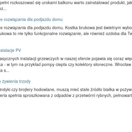
pełni rozkoszować się urokami balkonu warto zainstalować produkt, ja
oz...
ne rozwiązania dla podjazdu domu
e rozwiązania dla podjazdu domu. Kostka brukowa jest świetnym wybore
ukowa to nie tylko funkcjonalne rozwiązanie, ale również ozdoba dla T
nstalacje PV
asycznych instalacji grzewczych w naszej ofercie pojawia się coraz w
a - w tym na przykład pompy ciepła czy kolektory słoneczne. Wrocław 
a s...
 żywienia trzody
 indyki czy brojlery hodowlane, muszą mieć stałe źródło białka w pożyw
teria spełnia sproszkowana z odpadów z przetwórni rybnych, pełnowart