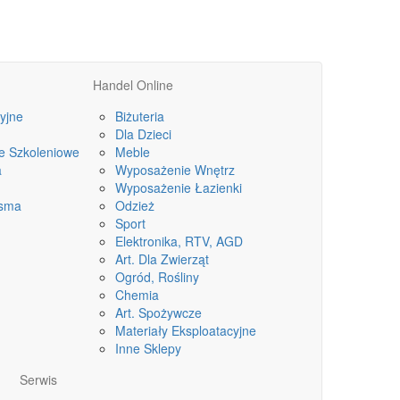
Handel Online
yjne
Biżuteria
Dla Dzieci
le Szkoleniowe
Meble
a
Wyposażenie Wnętrz
Wyposażenie Łazienki
isma
Odzież
Sport
Elektronika, RTV, AGD
Art. Dla Zwierząt
Ogród, Rośliny
Chemia
Art. Spożywcze
Materiały Eksploatacyjne
Inne Sklepy
Serwis