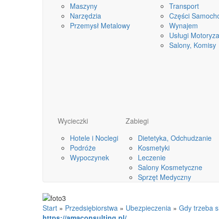
Maszyny
Transport
Narzędzia
Części Samoch
Przemysł Metalowy
Wynajem
Usługi Motoryza
Salony, Komisy
Wycieczki
Zabiegi
Hotele i Noclegi
Dietetyka, Odchudzanie
Podróże
Kosmetyki
Wypoczynek
Leczenie
Salony Kosmetyczne
Sprzęt Medyczny
Start
»
Przedsiębiorstwa
»
Ubezpieczenia
»
Gdy trzeba s
https://amaconsulting.pl/