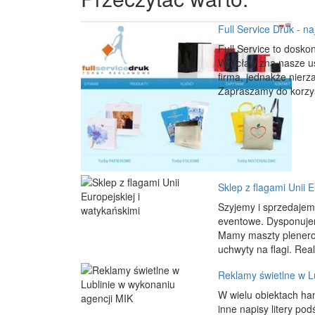
Full Service Druk - n
Full Service to dosko
Wrocław zna nasze usł
firma, jednakże nierz
Zapraszamy do korzys
Sklep z flagami Unii E
Szyjemy i sprzedajemy
eventowe. Dysponuje
Mamy maszty plenerow
uchwyty na flagi. Real
Reklamy świetlne w L
W wielu obiektach ha
inne napisy litery po