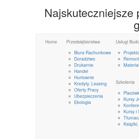
Najskuteczniejsze 
g
Home
Przedsiębiorstwa
Usługi Bud
Biura Rachunkowe
Projekt
Doradztwo
Remonty
Drukarnie
Materia
Handel
Hurtownie
Szkolenia
Kredyty, Leasing
Oferty Pracy
Placówk
Ubezpieczenia
Kursy 
Ekologia
Konfere
Kursy i
Tłumac
Książki