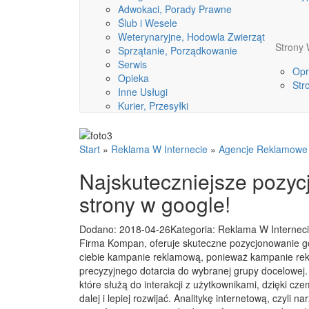
Adwokaci, Porady Prawne
Ślub i Wesele
Weterynaryjne, Hodowla Zwierząt
Stron
Sprzątanie, Porządkowanie
Serwis
Opr
Opieka
Str
Inne Usługi
Kurier, Przesyłki
Start
»
Reklama W Internecie
»
Agencje Reklamowe
Najskuteczniejsze pozy
strony w google!
Dodano: 2018-04-26
Kategoria: Reklama W Internec
Firma Kompan, oferuje skuteczne pozycjonowanie g
ciebie kampanie reklamową, ponieważ kampanie re
precyzyjnego dotarcia do wybranej grupy docelowej. 
które służą do interakcji z użytkownikami, dzięki cz
dalej i lepiej rozwijać. Analitykę internetową, czyli 