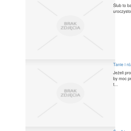
Ślub to b
uroczysto
Tanie i r
Jeżeli pr
by moc pr
t...