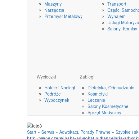
Maszyny
Transport
Narzędzia
Części Samoch
Przemysł Metalowy
Wynajem
Usługi Motoryza
Salony, Komisy
Wycieczki
Zabiegi
Hotele i Noclegi
Dietetyka, Odchudzanie
Podróże
Kosmetyki
Wypoczynek
Leczenie
Salony Kosmetyczne
Sprzęt Medyczny
Start
»
Serwis
»
Adwokaci, Porady Prawne
»
Szybkie i s
http://www.czerwinska-adwokat.pl/kancelaria-adwok