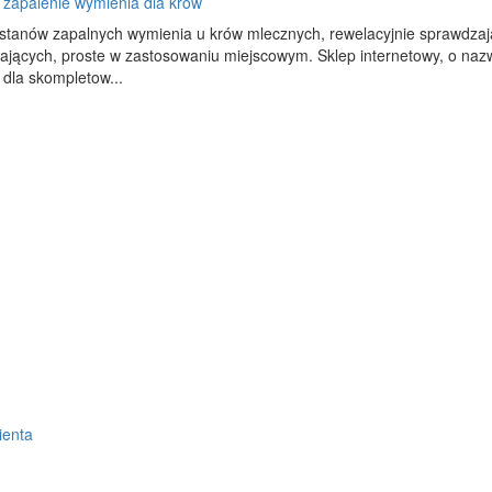
 zapalenie wymienia dla krów
 stanów zapalnych wymienia u krów mlecznych, rewelacyjnie sprawdzają
ących, proste w zastosowaniu miejscowym. Sklep internetowy, o nazwi
j dla skompletow...
ienta