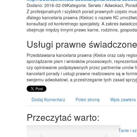
Dodano: 2016-02-09
Kategoria: Serwis / Adwokaci, Pora
Z profesjonalnych i szybkich porad prawnych często muszą 
dlatego kancelaria prawna (Kielce) o nazwie KC umożliw
konsultacji od konkretnego specjalisty. A zakres świadcz
obejmuje między innymi prawo karne, rodzinne, gospodar
Usługi prawne świadczone 
Przedstawiana kancelaria prawna (Kielce oraz cały region
sporządzanie pism i wniosków procesowych, reprezentow
czy opiniowanie podpisywanych przez partnerów umów ha
kancelarii porady i usługi prawne realizowane są w formie
swojemu adwokatowi, a przestrzeganie tych zasad sprzyja
Dodaj Komentarz
Poleć stronę
Wpis zawiera
Przeczytać warto:
Tanie i sz