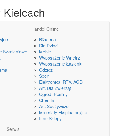
 Kielcach
Handel Online
yjne
Biżuteria
Dla Dzieci
le Szkoleniowe
Meble
a
Wyposażenie Wnętrz
Wyposażenie Łazienki
isma
Odzież
Sport
Elektronika, RTV, AGD
Art. Dla Zwierząt
Ogród, Rośliny
Chemia
Art. Spożywcze
Materiały Eksploatacyjne
Inne Sklepy
Serwis