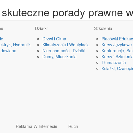
i skuteczne porady prawne w
ne
Działki
Szkolenia
ie
Drzwi i Okna
Placówki Edukac
ktryk, Hydraulik
Klimatyzacja i Wentylacja
Kursy Językowe
udowlane
Nieruchomości, Działki
Konferencje, Sa
Domy, Mieszkania
Kursy i Szkoleni
Tłumaczenia
Książki, Czasop
Reklama W Internecie
Ruch