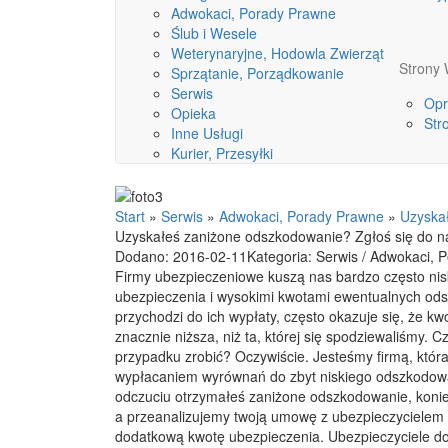
Adwokaci, Porady Prawne
Ślub i Wesele
Weterynaryjne, Hodowla Zwierząt
Stron
Sprzątanie, Porządkowanie
Serwis
Opr
Opieka
Str
Inne Usługi
Kurier, Przesyłki
Start
»
Serwis
»
Adwokaci, Porady Prawne
»
Uzyskał
Uzyskałeś zaniżone odszkodowanie? Zgłoś się do n
Dodano: 2016-02-11
Kategoria: Serwis / Adwokaci, 
Firmy ubezpieczeniowe kuszą nas bardzo często nis
ubezpieczenia i wysokimi kwotami ewentualnych od
przychodzi do ich wypłaty, często okazuje się, że k
znacznie niższa, niż ta, której się spodziewaliśmy. 
przypadku zrobić? Oczywiście. Jesteśmy firmą, która
wypłacaniem wyrównań do zbyt niskiego odszkodowan
odczuciu otrzymałeś zaniżone odszkodowanie, koniec
a przeanalizujemy twoją umowę z ubezpieczycielem 
dodatkową kwotę ubezpieczenia. Ubezpieczyciele doś