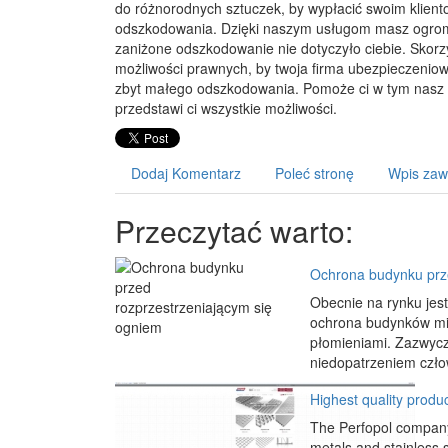
do różnorodnych sztuczek, by wypłacić swoim klient
odszkodowania. Dzięki naszym usługom masz ogrom
zaniżone odszkodowanie nie dotyczyło ciebie. Skorzy
możliwości prawnych, by twoja firma ubezpieczeniow
zbyt małego odszkodowania. Pomoże ci w tym nasz z
przedstawi ci wszystkie możliwości.
Dodaj Komentarz
Poleć stronę
Wpis zaw
Przeczytać warto:
Ochrona budynku prze
Obecnie na rynku jest
ochrona budynków mie
płomieniami. Zazwyc
niedopatrzeniem człow
Highest quality produc
The Perfopol company
metals and stainless s