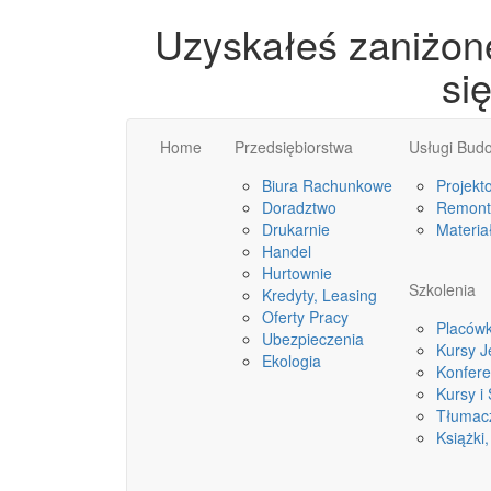
Uzyskałeś zaniżon
si
Home
Przedsiębiorstwa
Usługi Bud
Biura Rachunkowe
Projekt
Doradztwo
Remonty
Drukarnie
Materia
Handel
Hurtownie
Szkolenia
Kredyty, Leasing
Oferty Pracy
Placówk
Ubezpieczenia
Kursy 
Ekologia
Konfere
Kursy i
Tłumac
Książki