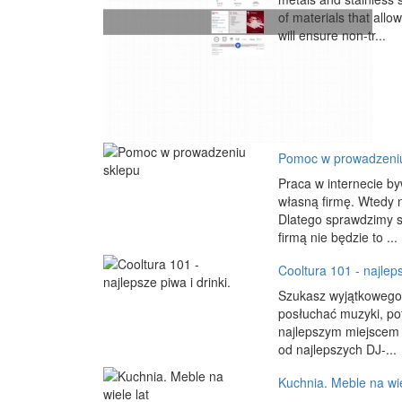
of materials that allo
will ensure non-tr...
Pomoc w prowadzeniu
Praca w internecie b
własną firmę. Wtedy 
Dlatego sprawdzimy sa
firmą nie będzie to ...
Cooltura 101 - najleps
Szukasz wyjątkowego 
posłuchać muzyki, po
najlepszym miejscem 
od najlepszych DJ-...
Kuchnia. Meble na wie