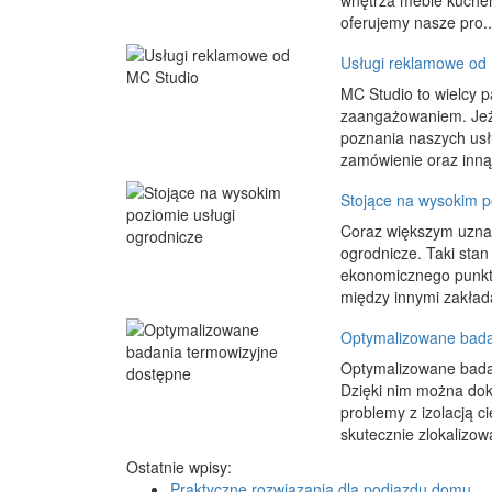
wnętrza meble kuchenn
oferujemy nasze pro..
Usługi reklamowe od
MC Studio to wielcy p
zaangażowaniem. Jeże
poznania naszych us
zamówienie oraz inną
Stojące na wysokim p
Coraz większym uznan
ogrodnicze. Taki stan
ekonomicznego punktu 
między innymi zakłada
Optymalizowane bada
Optymalizowane badan
Dzięki nim można dok
problemy z izolacją 
skutecznie zlokalizowa
Ostatnie wpisy:
Praktyczne rozwiązania dla podjazdu domu