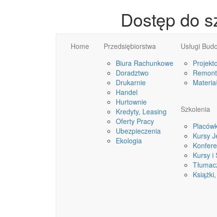
Dostęp do s
Home
Przedsiębiorstwa
Usługi Bud
Biura Rachunkowe
Projekt
Doradztwo
Remonty
Drukarnie
Materia
Handel
Hurtownie
Szkolenia
Kredyty, Leasing
Oferty Pracy
Placówk
Ubezpieczenia
Kursy 
Ekologia
Konfere
Kursy i
Tłumac
Książki