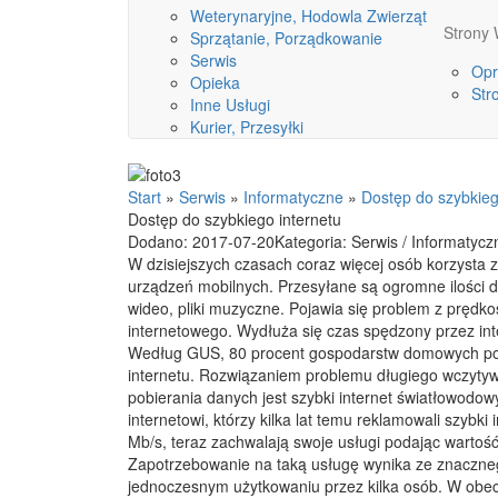
Weterynaryjne, Hodowla Zwierząt
Stron
Sprzątanie, Porządkowanie
Serwis
Opr
Opieka
Str
Inne Usługi
Kurier, Przesyłki
Start
»
Serwis
»
Informatyczne
»
Dostęp do szybkieg
Dostęp do szybkiego internetu
Dodano: 2017-07-20
Kategoria: Serwis / Informatycz
W dzisiejszych czasach coraz więcej osób korzysta 
urządzeń mobilnych. Przesyłane są ogromne ilości da
wideo, pliki muzyczne. Pojawia się problem z prędko
internetowego. Wydłuża się czas spędzony przez int
Według GUS, 80 procent gospodarstw domowych po
internetu. Rozwiązaniem problemu długiego wczytywa
pobierania danych jest szybki internet światłowodow
internetowi, którzy kilka lat temu reklamowali szybki 
Mb/s, teraz zachwalają swoje usługi podając wartoś
Zapotrzebowanie na taką usługę wynika ze znaczneg
jednoczesnym użytkowaniu przez kilka osób. W obecne