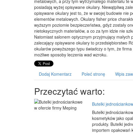
metalowych, a przy tym wytrzymałego materiału te w
posiadają wyżej opisywane okulary. Niewątpliwą zalet
opisywane okulary jest to, że w swojej budowie nie 
elementów metalowych. Okulary fisher price charakte
wyższym poziomie bezpieczeństwa, gdyż zostały o
nietoksycznych materiałów, a co za tym idzie nie sz
Natomiast salonem optycznym przyjmujący małych p
zalecający opisywane okulary to przedsiębiorstwo R
okularów powyższego typu świadczy o tym, że firma 
możliwe sposoby leczenia wad wzroku.
Dodaj Komentarz
Poleć stronę
Wpis zaw
Przeczytać warto:
Butelki jednościankow
Butelki jednościanko
kosmetyków jako opak
produkty. Butelki jed
importem opakowań k