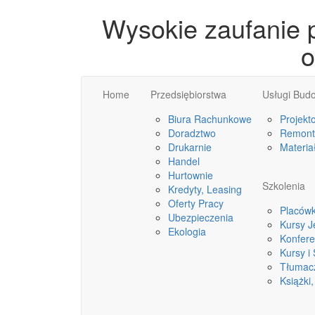
Wysokie zaufanie 
o
Home
Przedsiębiorstwa
Usługi Bud
Biura Rachunkowe
Projekt
Doradztwo
Remonty
Drukarnie
Materia
Handel
Hurtownie
Szkolenia
Kredyty, Leasing
Oferty Pracy
Placówk
Ubezpieczenia
Kursy 
Ekologia
Konfere
Kursy i
Tłumac
Książki