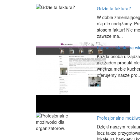
Gdzie ta faktura?
W dobie zmieniającego
nią nie nadążamy. Pr
stosem faktur! Nie moż
zawsze ma...
Kuchnia. Meble na wie
Każda osoba urządzaj
ale żaden produkt nie
wnętrza meble kuchenn
oferujemy nasze pro..
Profesjonalne możliwo
Dzięki naszym restaur
lecz także przygotow
lokale na bankiety i 