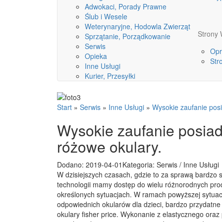
Adwokaci, Porady Prawne
Ślub i Wesele
Weterynaryjne, Hodowla Zwierząt
Stron
Sprzątanie, Porządkowanie
Serwis
Opr
Opieka
Str
Inne Usługi
Kurier, Przesyłki
Start
»
Serwis
»
Inne Usługi
»
Wysokie zaufanie posi
Wysokie zaufanie posiad
różowe okulary.
Dodano: 2019-04-01
Kategoria: Serwis / Inne Usługi
W dzisiejszych czasach, gdzie to za sprawą bardzo 
technologii mamy dostęp do wielu różnorodnych pro
określonych sytuacjach. W ramach powyższej sytuacji
odpowiednich okularów dla dzieci, bardzo przydatn
okulary fisher price. Wykonanie z elastycznego ora