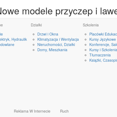
owe modele przyczep i law
ne
Działki
Szkolenia
ie
Drzwi i Okna
Placówki Edukac
ktryk, Hydraulik
Klimatyzacja i Wentylacja
Kursy Językowe
udowlane
Nieruchomości, Działki
Konferencje, Sa
Domy, Mieszkania
Kursy i Szkoleni
Tłumaczenia
Książki, Czasop
Reklama W Internecie
Ruch