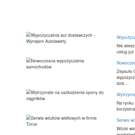
Wypożycz
Nie wiesz
usług już
Nowoczes
Zepsuło C
wypożycza
dziś ...
Wytrzyma
Na rynku 
korzystna
Serwis w
Wózki wid
marketach