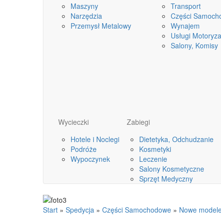
Maszyny
Transport
Narzędzia
Części Samoch
Przemysł Metalowy
Wynajem
Usługi Motoryza
Salony, Komisy
Wycieczki
Zabiegi
Hotele i Noclegi
Dietetyka, Odchudzanie
Podróże
Kosmetyki
Wypoczynek
Leczenie
Salony Kosmetyczne
Sprzęt Medyczny
Start
»
Spedycja
»
Części Samochodowe
»
Nowe modele 