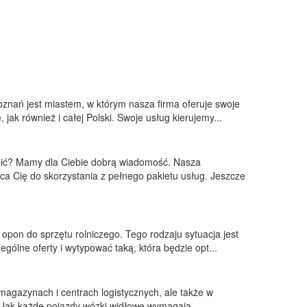
oznań jest miastem, w którym nasza firma oferuje swoje
 jak również i całej Polski. Swoje usług kierujemy...
robić? Mamy dla Ciebie dobrą wiadomość. Nasza
ca Cię do skorzystania z pełnego pakietu usług. Jeszcze
y opon do sprzętu rolniczego. Tego rodzaju sytuacja jest
gólne oferty i wytypować taką, która będzie opt...
 magazynach i centrach logistycznych, ale także w
h. Jak każde pojazdy wózki widłowe wymagają