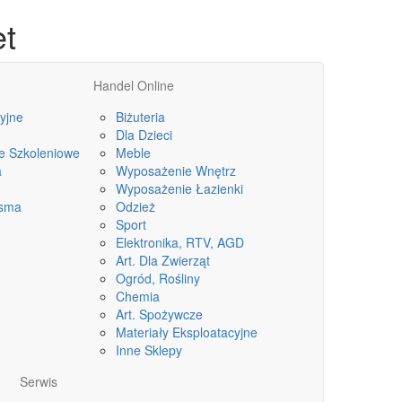
et
Handel Online
yjne
Biżuteria
Dla Dzieci
le Szkoleniowe
Meble
a
Wyposażenie Wnętrz
Wyposażenie Łazienki
isma
Odzież
Sport
Elektronika, RTV, AGD
Art. Dla Zwierząt
Ogród, Rośliny
Chemia
Art. Spożywcze
Materiały Eksploatacyjne
Inne Sklepy
Serwis