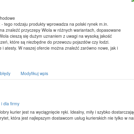
ochodowe
ź - tego rodzaju produkty wprowadza na polski rynek m.in.
na znaleźć przyczepy Wiola w różnych wariantach, dopasowane
Wiola cieszą się dużym uznaniem z uwagi na wysoką jakość
zeń, które są niezbędne do przewozu pojazdów czy łodzi.
 i atesty. W naszej ofercie można znaleźć zarówno nowe, jak i
 błędy
Modyfikuj wpis
i dla firmy
dobry kurier jest na wyciągnięcie ręki. Idealny, miły i szybko dostarcza
orytet, która jest najlepszym dostawcom usług kurierskich nie tylko w nas