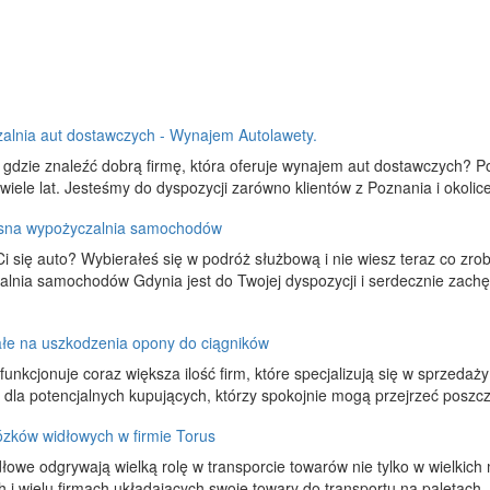
alnia aut dostawczych - Wynajem Autolawety.
 gdzie znaleźć dobrą firmę, która oferuje wynajem aut dostawczych? P
 wiele lat. Jesteśmy do dyspozycji zarówno klientów z Poznania i okolice,
na wypożyczalnia samochodów
i się auto? Wybierałeś się w podróż służbową i nie wiesz teraz co z
lnia samochodów Gdynia jest do Twojej dyspozycji i serdecznie zachę
łe na uszkodzenia opony do ciągników
funkcjonuje coraz większa ilość firm, które specjalizują się w sprzedaż
 dla potencjalnych kupujących, którzy spokojnie mogą przejrzeć poszcze
ózków widłowych w firmie Torus
łowe odgrywają wielką rolę w transporcie towarów nie tylko w wielkich
 i wielu firmach układających swoje towary do transportu na paletac