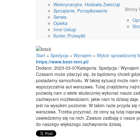
Weterynaryjne, Hodowla Zwierząt
Stron
Sprzątanie, Porządkowanie
Serwis
Opr
Opieka
Str
Inne Usługi
Kurier, Przesyłki
Start
»
Spedycja
»
Wynajem
»
Wybór sprawdzonej f
https://www.best-rent.pl/
Dodano: 2023-03-07
Kategoria: Spedycja / Wynajem
Czasami może zdarzyć się, że będziemy chcieli gdzie
posiadamy samochodu. W takiej sytuacji może nam 
wypozyczalnia aut warszawa. Tutaj znajdziemy najróż
pozwolą nam o wiele skuteczniej wykonać nasze za
zachwyceni możliwościami, jakie nam to dzisiaj daje
jest na wysokim poziomie. W takim razie przyda się
warszawa. Trzeba przyznać, że ceny są tutaj napraw
zawiedziemy się na nich. Zawsze zadbają o nasze po
do naszego większego zachwycenia dzisiaj.