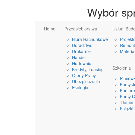
Wybór spr
Home
Przedsiębiorstwa
Usługi Bud
Biura Rachunkowe
Projekt
Doradztwo
Remonty
Drukarnie
Materia
Handel
Hurtownie
Szkolenia
Kredyty, Leasing
Oferty Pracy
Placówk
Ubezpieczenia
Kursy 
Ekologia
Konfere
Kursy i
Tłumac
Książki