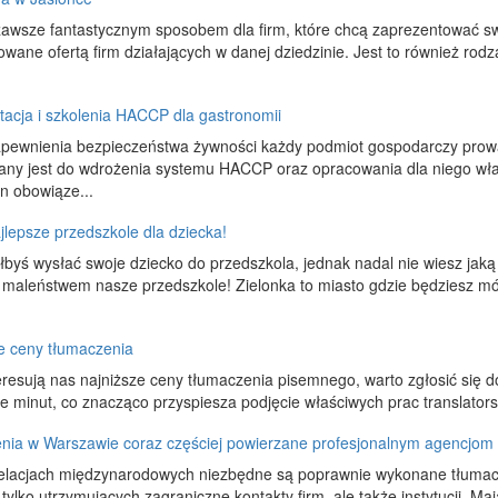
zawsze fantastycznym sposobem dla firm, które chcą zaprezentować sw
owane ofertą firm działających w danej dziedzinie. Jest to również rod
acja i szkolenia HACCP dla gastronomii
apewnienia bezpieczeństwa żywności każdy podmiot gospodarczy prow
any jest do wdrożenia systemu HACCP oraz opracowania dla niego wł
en obowiąze...
ajlepsze przedszkole dla dziecka!
łbyś wysłać swoje dziecko do przedszkola, jednak nadal nie wiesz jaką
maleństwem nasze przedszkole! Zielonka to miasto gdzie będziesz móg
e ceny tłumaczenia
teresują nas najniższe ceny tłumaczenia pisemnego, warto zgłosić się 
ie minut, co znacząco przyspiesza podjęcie właściwych prac translators
nia w Warszawie coraz częściej powierzane profesjonalnym agencjom
relacjach międzynarodowych niezbędne są poprawnie wykonane tłuma
e tylko utrzymujących zagraniczne kontakty firm, ale także instytucji. 