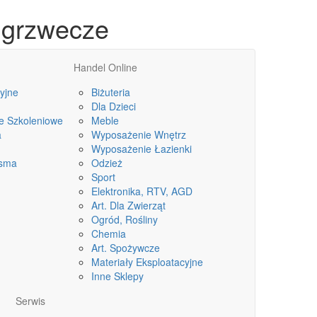
 grzwecze
Handel Online
yjne
Biżuteria
Dla Dzieci
le Szkoleniowe
Meble
a
Wyposażenie Wnętrz
Wyposażenie Łazienki
isma
Odzież
Sport
Elektronika, RTV, AGD
Art. Dla Zwierząt
Ogród, Rośliny
Chemia
Art. Spożywcze
Materiały Eksploatacyjne
Inne Sklepy
Serwis