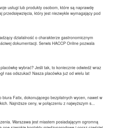
oje usługi lub produkty osobom, które są naprawdę
zaj przedsięwzięcia, który jest niezwykle wymagający pod
adzący działalność o charakterze gastronomicznym
aściwej dokumentacji. Serwis HACCP Online pozwala
 placówkę wybrać? Jeśli tak, to koniecznie odwiedź wraz
ł nas odszukać! Nasza placówka już od wielu lat
do biura Fatix, dokonującego bezpłatnych wycen, nawet w
kich. Najniższe ceny, w połączeniu z najwyższym s...
czenia. Warszawa jest miastem posiadającym ogromną
Mają one szerokie kontakty międzynarodowe i coraz częściej