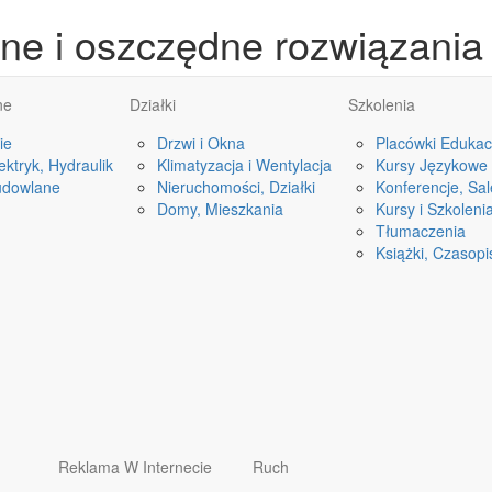
zne i oszczędne rozwiązania
ne
Działki
Szkolenia
ie
Drzwi i Okna
Placówki Edukac
ktryk, Hydraulik
Klimatyzacja i Wentylacja
Kursy Językowe
udowlane
Nieruchomości, Działki
Konferencje, Sa
Domy, Mieszkania
Kursy i Szkoleni
Tłumaczenia
Książki, Czasop
Reklama W Internecie
Ruch