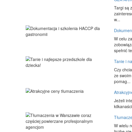
Targi są 
zainteres
w...
Dokument
W celu z
zobowiąz
spełnić t
Tanie i n
Czy chcia
ze swoim 
pomag...
Atrakcyjn
Jeżeli in
kilkanaśc
Tłumacze
W wielu 
liczbę ni