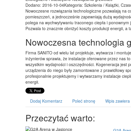
Dodano: 2016-10-04
Kategoria: Szkolenia / Książki, Cza
Nowoczesne rozwiązania technologiczne pozwalają na co
pomieszczeń, a jednocześnie zapewniają dużą wydajność
polega na wychwytywaniu traconego ciepła i ponownym je
Pozwala to znacznie obniżyć koszty produkcji energii, a
Nowoczesna technologia g
Firma SANITO od wielu lat projektuje, wytwarza i montu
inżynierów sprawia, że instalacje oferowane przez nas t
wszystkim wydajności i oszczędności. Kogeneracja jest p
urządzenia do niego były zamontowane z prawidłowy spos
profesjonalnie projektujemy i wytwarzamy instalacje cie
energii.
Dodaj Komentarz
Poleć stronę
Wpis zawiera
Przeczytać warto:
G2A Aren