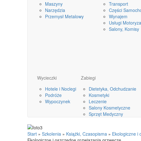
Maszyny
Transport
Narzędzia
Części Samoch
Przemysł Metalowy
Wynajem
Usługi Motoryza
Salony, Komisy
Wycieczki
Zabiegi
Hotele i Noclegi
Dietetyka, Odchudzanie
Podróże
Kosmetyki
Wypoczynek
Leczenie
Salony Kosmetyczne
Sprzęt Medyczny
Start
»
Szkolenia
»
Książki, Czasopisma
»
Ekologiczne i
Ekologiczne i oszczędne rozwiązania grzwecze