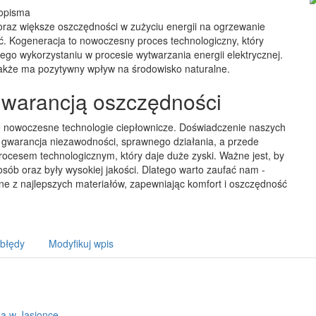
sopisma
raz większe oszczędności w zużyciu energii na ogrzewanie
. Kogeneracja to nowoczesny proces technologiczny, który
go wykorzystaniu w procesie wytwarzania energii elektrycznej.
 także ma pozytywny wpływ na środowisko naturalne.
warancją oszczędności
je nowoczesne technologie ciepłownicze. Doświadczenie naszych
o gwarancja niezawodności, sprawnego działania, a przede
rocesem technologicznym, który daje duże zyski. Ważne jest, by
ób oraz były wysokiej jakości. Dlatego warto zaufać nam -
plne z najlepszych materiałów, zapewniając komfort i oszczędność
 błędy
Modyfikuj wpis
a w Jasionce