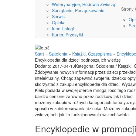
Weterynaryjne, Hodowla Zwierząt
Stron
Sprzątanie, Porządkowanie
Serwis
Opr
Opieka
Str
Inne Usługi
Kurier, Przesyłki
Start
»
Szkolenia
»
Książki, Czasopisma
»
Encyklope
Encyklopedia dla dzieci podnoszą ich wiedzę
Dodano: 2017-04-13
Kategoria: Szkolenia / Książki,
Zdobywanie nowych informacji przez dzieci przekłada
intelektualny. Chcąc zapewnić swojemu dziecku opt
skorzystać z zakupu encyklopedie dla dzieci. Wyda
Kielc posiada w swojej ofercie mnogą ilość tego rodz
bardzo cenione zarówno przez rodziców jak i dzieci. 
możemy zakupić w różnych kategoriach tematycznych
sposób w zainteresowania dziecka. Możemy zakupić
zwierzętach jak i o funkcjonowaniu wszechświata.
Encyklopedie w promocj