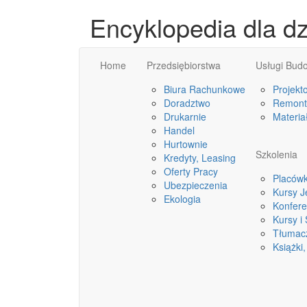
Encyklopedia dla d
Home
Przedsiębiorstwa
Usługi Bud
Biura Rachunkowe
Projekt
Doradztwo
Remonty
Drukarnie
Materia
Handel
Hurtownie
Szkolenia
Kredyty, Leasing
Oferty Pracy
Placówk
Ubezpieczenia
Kursy 
Ekologia
Konfere
Kursy i
Tłumac
Książki