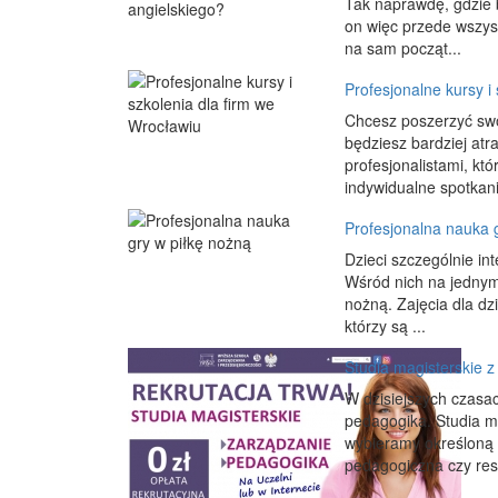
Tak naprawdę, gdzie 
on więc przede wszys
na sam począt...
Profesjonalne kursy i
Chcesz poszerzyć swo
będziesz bardziej at
profesjonalistami, kt
indywidualne spotkania
Profesjonalna nauka 
Dzieci szczególnie in
Wśród nich na jednym
nożną. Zajęcia dla dz
którzy są ...
Studia magisterskie z
W dzisiejszych czasac
pedagogika. Studia ma
wybieramy określoną 
pedagogiczna czy resoc