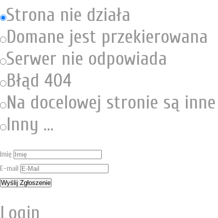
Strona nie działa
Domane jest przekierowana
Serwer nie odpowiada
Błąd 404
Na docelowej stronie są inn
Inny ...
Imię
E-mail
Login