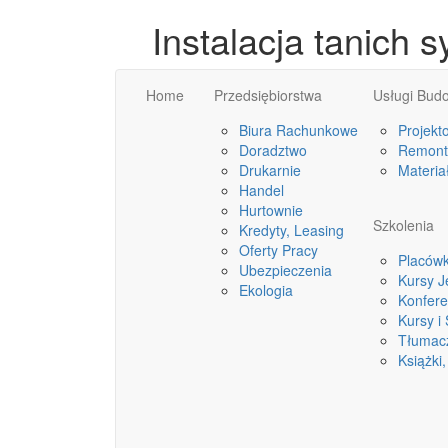
Instalacja tanich
Home
Przedsiębiorstwa
Usługi Bud
Biura Rachunkowe
Projekt
Doradztwo
Remonty
Drukarnie
Materia
Handel
Hurtownie
Szkolenia
Kredyty, Leasing
Oferty Pracy
Placówk
Ubezpieczenia
Kursy 
Ekologia
Konfere
Kursy i
Tłumac
Książki