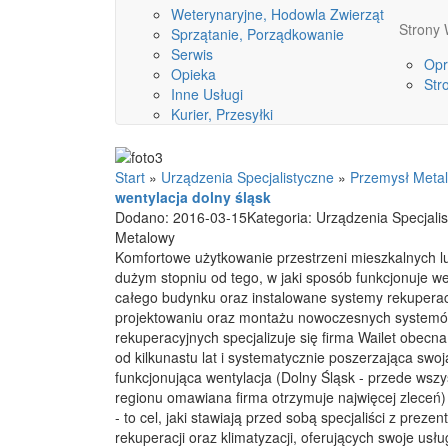
Weterynaryjne, Hodowla Zwierząt
Stron
Sprzątanie, Porządkowanie
Serwis
Opr
Opieka
Str
Inne Usługi
Kurier, Przesyłki
Start
»
Urządzenia Specjalistyczne
»
Przemysł Meta
wentylacja dolny śląsk
Dodano: 2016-03-15
Kategoria: Urządzenia Specjali
Metalowy
Komfortowe użytkowanie przestrzeni mieszkalnych l
dużym stopniu od tego, w jaki sposób funkcjonuje we
całego budynku oraz instalowane systemy rekuperac
projektowaniu oraz montażu nowoczesnych systemów
rekuperacyjnych specjalizuje się firma Wailet obecn
od kilkunastu lat i systematycznie poszerzająca swoj
funkcjonująca wentylacja (Dolny Śląsk - przede wszy
regionu omawiana firma otrzymuje najwięcej zleceń) 
- to cel, jaki stawiają przed sobą specjaliści z prez
rekuperacji oraz klimatyzacji, oferujących swoje usłu