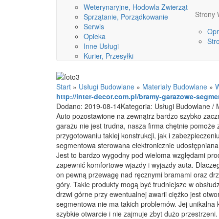
Weterynaryjne, Hodowla Zwierząt
Stron
Sprzątanie, Porządkowanie
Serwis
Opr
Opieka
Str
Inne Usługi
Kurier, Przesyłki
Start
»
Usługi Budowlane
»
Materiały Budowlane
»
W
http://inter-decor.com.pl/bramy-garazowe-segm
Dodano: 2019-08-14
Kategoria: Usługi Budowlane / 
Auto pozostawione na zewnątrz bardzo szybko zac
garażu nie jest trudna, nasza firma chętnie pomoże
przygotowaniu takiej konstrukcji, jak i zabezpieczen
segmentowa sterowana elektronicznie udostępniana j
Jest to bardzo wygodny pod wieloma względami pro
zapewnić komfortowe wjazdy i wyjazdy auta. Dlacz
on pewną przewagę nad ręcznymi bramami oraz drz
góry. Takie produkty mogą być trudniejsze w obsłud
drzwi górne przy ewentualnej awarii ciężko jest otw
segmentowa nie ma takich problemów. Jej unikalna 
szybkie otwarcie i nie zajmuje zbyt dużo przestrzen