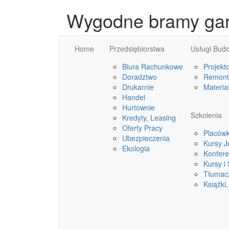
Wygodne bramy gar
Home
Przedsiębiorstwa
Usługi Bud
Biura Rachunkowe
Projekt
Doradztwo
Remonty
Drukarnie
Materia
Handel
Hurtownie
Szkolenia
Kredyty, Leasing
Oferty Pracy
Placówk
Ubezpieczenia
Kursy 
Ekologia
Konfere
Kursy i
Tłumac
Książki