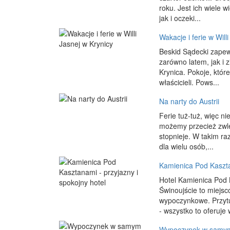
roku. Jest ich wiele 
jak i oczeki...
Wakacje i ferie w Will
Beskid Sądecki zapew
zarówno latem, jak i 
Krynica. Pokoje, któ
właścicieli. Pows...
Na narty do Austrii
Ferie tuż-tuż, więc n
możemy przecież zwlek
stopnieje. W takim ra
dla wielu osób,...
Kamienica Pod Kasztan
Hotel Kamienica Pod K
Świnoujście to miejsc
wypoczynkowe. Przytu
- wszystko to oferuje w
Wypoczynek w samym