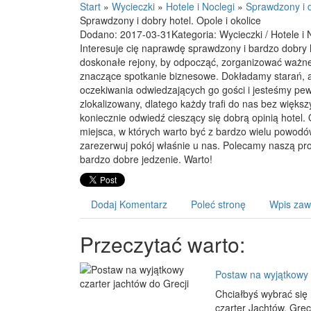
Start
»
Wycieczki
»
Hotele i Noclegi
»
Sprawdzony i d
Sprawdzony i dobry hotel. Opole i okolice
Dodano: 2017-03-31
Kategoria: Wycieczki / Hotele i 
Interesuje cię naprawdę sprawdzony i bardzo dobry h
doskonałe rejony, by odpocząć, zorganizować ważn
znaczące spotkanie biznesowe. Dokładamy starań, a
oczekiwania odwiedzających go gości i jesteśmy pewn
zlokalizowany, dlatego każdy trafi do nas bez więks
koniecznie odwiedź cieszący się dobrą opinią hotel. O
miejsca, w których warto być z bardzo wielu powodów
zarezerwuj pokój właśnie u nas. Polecamy naszą pro
bardzo dobre jedzenie. Warto!
Dodaj Komentarz
Poleć stronę
Wpis zaw
Przeczytać warto:
Postaw na wyjątkowy c
Chciałbyś wybrać się
czarter Jachtów. Grec