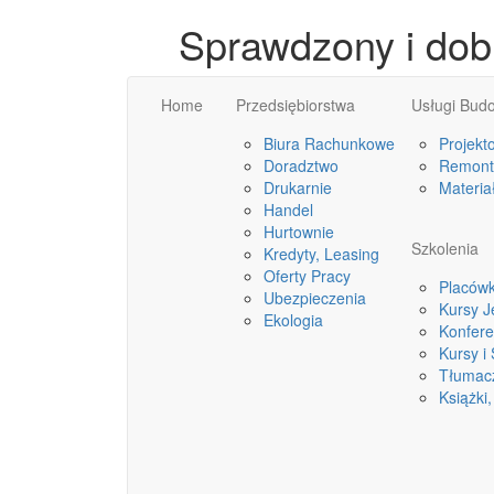
Sprawdzony i dobr
Home
Przedsiębiorstwa
Usługi Bud
Biura Rachunkowe
Projekt
Doradztwo
Remonty
Drukarnie
Materia
Handel
Hurtownie
Szkolenia
Kredyty, Leasing
Oferty Pracy
Placówk
Ubezpieczenia
Kursy 
Ekologia
Konfere
Kursy i
Tłumac
Książki