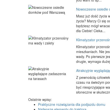
you want to sp...
Nowoczesne osiedle
Masz już dość życia 
życia? Marzy Ci się o
będziesz mógł wracać
dla Ciebie! Cieka...
Klimatyzator przenoś
Klimatyzator przenośn
mieszkaniach. Nie je
wady. Po pierwsze je
drugie, wymaga dużej 
Atrakcyjnie wyglądaj
Z pewnością człowiek 
czasu na świeżym po
być niesprzyjające w
słoneczne w skuteczn.
Ostatnie wpisy:
Praktyczne rozwiązania dla podjazdu domu
Najlepsze elementy do traktora