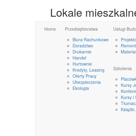
Lokale mieszkaln
Home
Przedsiębiorstwa
Usługi Bud
Biura Rachunkowe
Projekt
Doradztwo
Remonty
Drukarnie
Materia
Handel
Hurtownie
Szkolenia
Kredyty, Leasing
Oferty Pracy
Placówk
Ubezpieczenia
Kursy 
Ekologia
Konfere
Kursy i
Tłumac
Książki