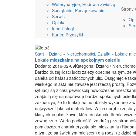
Weterynaryjne, Hodowla Zwierząt
Stron
Sprzątanie, Porządkowanie
Serwis
Opr
Opieka
Str
Inne Usługi
Kurier, Przesyłki
Start
»
Działki
»
Nieruchomości, Działki
»
Lokale mie
Lokale mieszkalne na spokojnym osiedlu
Dodano: 2016-02-09
Kategoria: Działki / Nieruchomoś
Bardzo dużej ilości ludzi zależy obecnie na tym, że w
daleka od hałasu zatłoczonych ulic. Osiągnięcie tak
wielkiego miasta nie zawsze jest rzeczą prostą. Roz
sytuacji są z całą pewnością nowoczesne mieszkani
znajdują się na naprawdę bardzo spokojnych osiedl
zaznaczyć, że to funkcjonalne obiekty wykonane z 
najwyższej jakości materiałów. W ich obrębie zosta
klasy okna plastikowe, które doskonale tłumią wszel
zewnętrzne. Warto podkreślić, że dużą przestronno
pomieszczeń charakteryzują się mieszkania (Radom
o tym, że są świetnym miejscem dla rodzin z dziećm