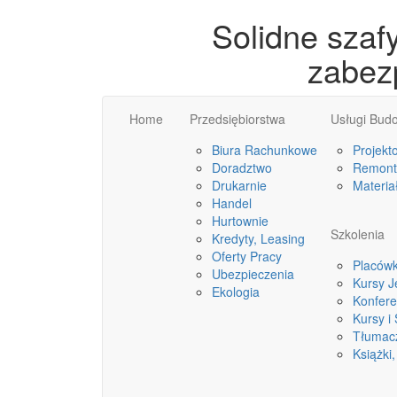
Solidne szaf
zabez
Home
Przedsiębiorstwa
Usługi Bud
Biura Rachunkowe
Projekt
Doradztwo
Remonty
Drukarnie
Materia
Handel
Hurtownie
Szkolenia
Kredyty, Leasing
Oferty Pracy
Placówk
Ubezpieczenia
Kursy 
Ekologia
Konfere
Kursy i
Tłumac
Książki