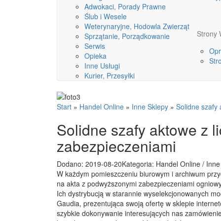
Adwokaci, Porady Prawne
Ślub i Wesele
Weterynaryjne, Hodowla Zwierząt
Stron
Sprzątanie, Porządkowanie
Serwis
Opr
Opieka
Str
Inne Usługi
Kurier, Przesyłki
Start
»
Handel Online
»
Inne Sklepy
»
Solidne szafy
Solidne szafy aktowe z l
zabezpieczeniami
Dodano: 2019-08-20
Kategoria: Handel Online / Inne
W każdym pomieszczeniu biurowym i archiwum przyd
na akta z podwyższonymi zabezpieczeniami ogniowy
Ich dystrybucją w starannie wyselekcjonowanych mod
Gaudia, prezentująca swoją ofertę w sklepie intern
szybkie dokonywanie interesujących nas zamówienie