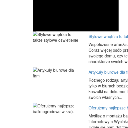
Stylowe wnętrza to ta
Współczesne aranżacje
Coraz więcej osób pr
swojego domu, czy te
charakterze swoich wła
Artykuły biurowe dla f
Różnego rodzaju arty
tylko w biurach będzi
koszulki na dokumenty
swoich własnych...
Oferujemy najlepsze 
Myślisz o montażu ba
internetowym Wycinka-
Udaje się nam dotrze