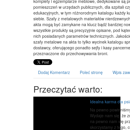
komplety i egzemplarze meblowe, dedykowane są p
pomieszczeń w urzędach publicznych, dla szpitali c
edukacyjnych, w tym różnorodnym katalogu każdy ku
siebie. Szafy z metalowych materiałów nierdzewnyc
akta mogą być zamykane na klucz bądź bardziej n
wszystkie produkty są precyzyjnie opisane, pod kąt
nich posiadanych parametrów technicznych. Jakości
szafy metalowe na akta to tylko wycinek katalogu s
dostawcy, oferującego ponadto sejfy i kasy pancern
przeznaczone do przechowywania broni.
Dodaj Komentarz
Poleć stronę
Wpis zaw
Przeczytać warto:
Idealna karma dla ps
Na pewno powinniśmy 
Wydaje nam się, że zn
na pewno nam się prz
skorzystamy z tego, c