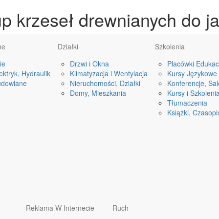
p krzeseł drewnianych do ja
ne
Działki
Szkolenia
ie
Drzwi i Okna
Placówki Edukac
ktryk, Hydraulik
Klimatyzacja i Wentylacja
Kursy Językowe
udowlane
Nieruchomości, Działki
Konferencje, Sa
Domy, Mieszkania
Kursy i Szkoleni
Tłumaczenia
Książki, Czasop
Reklama W Internecie
Ruch