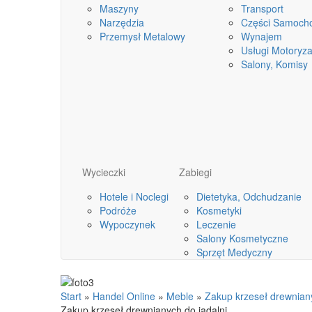
Maszyny
Transport
Narzędzia
Części Samoch
Przemysł Metalowy
Wynajem
Usługi Motoryza
Salony, Komisy
Wycieczki
Zabiegi
Hotele i Noclegi
Dietetyka, Odchudzanie
Podróże
Kosmetyki
Wypoczynek
Leczenie
Salony Kosmetyczne
Sprzęt Medyczny
Start
»
Handel Online
»
Meble
»
Zakup krzeseł drewniany
Zakup krzeseł drewnianych do jadalni