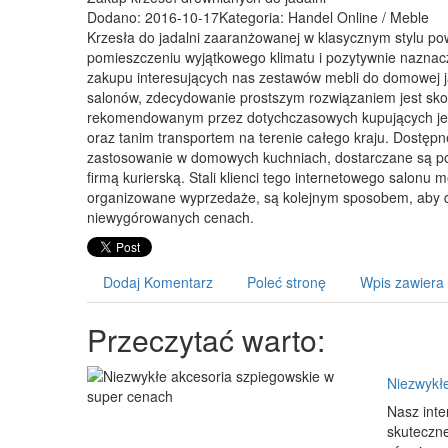
Dodano: 2016-10-17
Kategoria: Handel Online / Meble
Krzesła do jadalni zaaranżowanej w klasycznym stylu p
pomieszczeniu wyjątkowego klimatu i pozytywnie naznacz
zakupu interesujących nas zestawów mebli do domowej j
salonów, zdecydowanie prostszym rozwiązaniem jest skor
rekomendowanym przez dotychczasowych kupujących jest
oraz tanim transportem na terenie całego kraju. Dostępn
zastosowanie w domowych kuchniach, dostarczane są p
firmą kurierską. Stali klienci tego internetowego salonu
organizowane wyprzedaże, są kolejnym sposobem, aby d
niewygórowanych cenach.
Dodaj Komentarz
Poleć stronę
Wpis zawiera
Przeczytać warto:
Niezwykł
Nasz inte
skuteczn