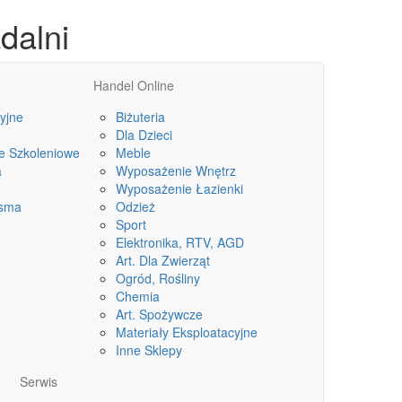
dalni
Handel Online
yjne
Biżuteria
Dla Dzieci
le Szkoleniowe
Meble
a
Wyposażenie Wnętrz
Wyposażenie Łazienki
isma
Odzież
Sport
Elektronika, RTV, AGD
Art. Dla Zwierząt
Ogród, Rośliny
Chemia
Art. Spożywcze
Materiały Eksploatacyjne
Inne Sklepy
Serwis