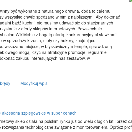
owinny być wykonane z naturalnego drewna, doda to całemu
y wszystkie chwile spędzane w nim z najbliższymi. Aby dokonać
adalni bądź kuchni, nie musimy udawać się do stacjonarnych
zystanie z oferty sklepów internetowych. Powszechnie
 salon WikiMeble z bogatą ofertą, konkurencyjnymi stawkami
e w sprzedaży krzesła, stoły czy hokery, znajdujące
od wskazane miejsce, w błyskawicznym tempie, sprawdzoną
 meblowego mogą liczyć na atrakcyjne promocje, regularnie
okonać zakupu interesujących nas zestawów, w
 błędy
Modyfikuj wpis
e akcesoria szpiegowskie w super cenach
rnetowy sklep działa na polskim rynku już od wielu długich lat i przez c
e rozwiązania technologiczne związane z monitorowaniem. Oprócz pro