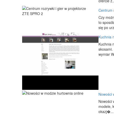
ofercie z..
Centrum r
Czy można
to sposób
się po ur
Kuchnia 
Kuchnia n
skosami. 
wymiar W
Nowości 
Nowości w
modele, k
okazj�...