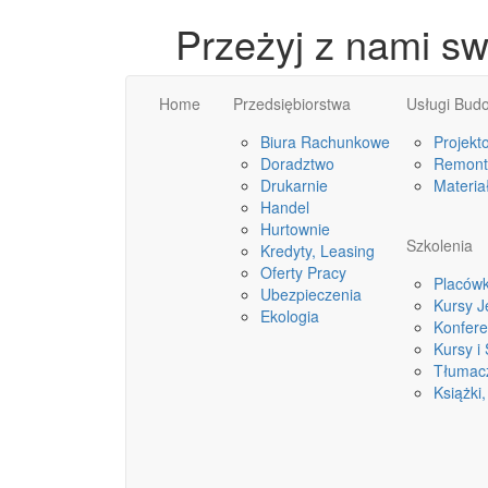
Przeżyj z nami s
Home
Przedsiębiorstwa
Usługi Bud
Biura Rachunkowe
Projekt
Doradztwo
Remonty
Drukarnie
Materia
Handel
Hurtownie
Szkolenia
Kredyty, Leasing
Oferty Pracy
Placówk
Ubezpieczenia
Kursy 
Ekologia
Konfere
Kursy i
Tłumac
Książki