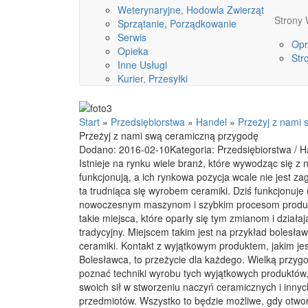
Weterynaryjne, Hodowla Zwierząt
Stron
Sprzątanie, Porządkowanie
Serwis
Opr
Opieka
Str
Inne Usługi
Kurier, Przesyłki
Start
»
Przedsiębiorstwa
»
Handel
»
Przeżyj z nami
Przeżyj z nami swą ceramiczną przygodę
Dodano: 2016-02-10
Kategoria: Przedsiębiorstwa / 
Istnieje na rynku wiele branż, które wywodząc się z na
funkcjonują, a ich rynkowa pozycja wcale nie jest za
ta trudniąca się wyrobem ceramiki. Dziś funkcjonuje 
nowoczesnym maszynom i szybkim procesom produkcj
takie miejsca, które oparły się tym zmianom i działa
tradycyjny. Miejscem takim jest na przykład bolesła
ceramiki. Kontakt z wyjątkowym produktem, jakim je
Bolesławca, to przeżycie dla każdego. Wielką przyg
poznać techniki wyrobu tych wyjątkowych produktów
swoich sił w stworzeniu naczyń ceramicznych i innyc
przedmiotów. Wszystko to będzie możliwe, gdy otwo