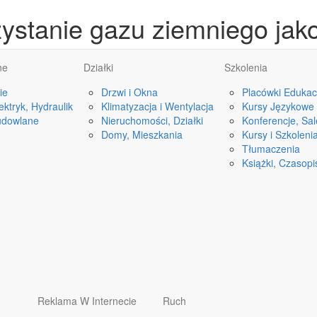
ystanie gazu ziemniego jako
ne
Działki
Szkolenia
ie
Drzwi i Okna
Placówki Edukac
ktryk, Hydraulik
Klimatyzacja i Wentylacja
Kursy Językowe
udowlane
Nieruchomości, Działki
Konferencje, Sa
Domy, Mieszkania
Kursy i Szkoleni
Tłumaczenia
Książki, Czasop
Reklama W Internecie
Ruch