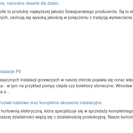
ne, naturalne deserki dla dzieci.
olle to produkty najwyższej jakości Szwajcarskiego producenta. Są to
ych, cechują się wysoką jakością w połączeniu z tradycją wytwarzania s
nstalacje PV
asycznych instalacji grzewczych w naszej ofercie pojawia się coraz w
a - w tym na przykład pompy ciepła czy kolektory słoneczne. Wrocław 
a s...
ńcówki kablowe oraz kompletne akcesoria instalacyjne
hurtownią elektryczną, która specjalizuje się w sprzedaży kompletnego w
naszej działalności wiążą się z działalnością produkcyjną. Nasze końcó