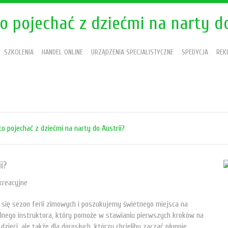
o pojechać z dziećmi na narty do
SZKOLENIA
HANDEL ONLINE
URZĄDZENIA SPECJALISTYCZNE
SPEDYCJA
REK
o pojechać z dziećmi na narty do Austrii?
i?
kreacyjne
ża się sezon ferii zimowych i poszukujemy świetnego miejsca na
lnego instruktora, który pomoże w stawianiu pierwszych kroków na
zieci, ale także dla dorosłych, którzy chcieliby zacząć płynnie