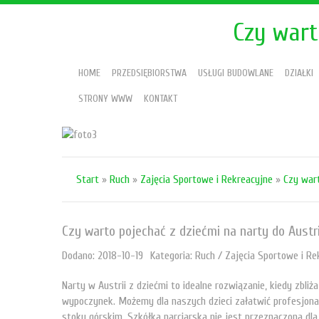
Czy wart
HOME
PRZEDSIĘBIORSTWA
USŁUGI BUDOWLANE
DZIAŁKI
STRONY WWW
KONTAKT
Start
»
Ruch
»
Zajęcia Sportowe i Rekreacyjne
»
Czy wart
Czy warto pojechać z dziećmi na narty do Austri
Dodano: 2018-10-19
Kategoria: Ruch / Zajęcia Sportowe i Re
Narty w Austrii z dziećmi to idealne rozwiązanie, kiedy zbli
wypoczynek. Możemy dla naszych dzieci załatwić profesjona
stoku górskim. Szkółka narciarska nie jest przeznaczona dla d