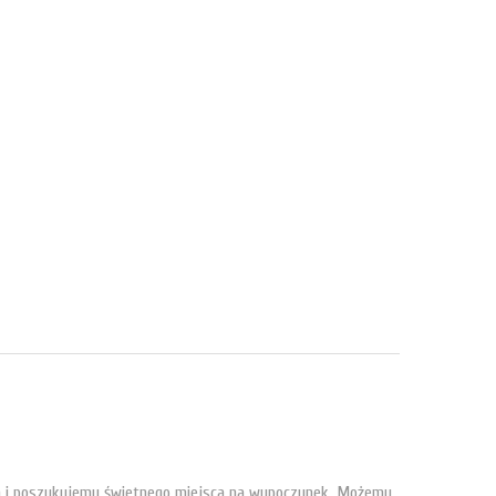
wych i poszukujemy świetnego miejsca na wypoczynek. Możemy