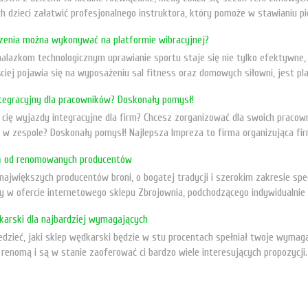
h dzieci załatwić profesjonalnego instruktora, który pomoże w stawianiu p
czenia można wykonywać na platformie wibracyjnej?
nalazkom technologicznym uprawianie sportu staje się nie tylko efektywne,
ciej pojawia się na wyposażeniu sal fitness oraz domowych siłowni, jest pl
tegracyjny dla pracowników? Doskonały pomysł!
ą cię wyjazdy integracyjne dla firm? Chcesz zorganizować dla swoich praco
 w zespole? Doskonały pomysł! Najlepsza Impreza to firma organizująca fir
ń od renomowanych producentów
ajwiększych producentów broni, o bogatej tradycji i szerokim zakresie spec
y w ofercie internetowego sklepu Zbrojownia, podchodzącego indywidualnie 
karski dla najbardziej wymagających
dzieć, jaki sklep wędkarski będzie w stu procentach spełniał twoje wymaga
renomą i są w stanie zaoferować ci bardzo wiele interesujących propozycji.