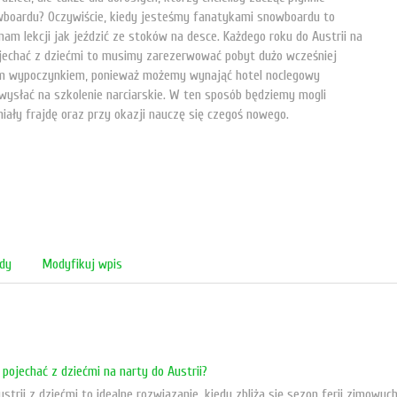
owboardu? Oczywiście, kiedy jesteśmy fanatykami snowboardu to
am lekcji jak jeździć ze stoków na desce. Każdego roku do Austrii na
yjechać z dziećmi to musimy zarezerwować pobyt dużo wcześniej
ym wypoczynkiem, ponieważ możemy wynająć hotel noclegowy
i wysłać na szkolenie narciarskie. W ten sposób będziemy mogli
miały frajdę oraz przy okazji nauczę się czegoś nowego.
ędy
Modyfikuj wpis
pojechać z dziećmi na narty do Austrii?
ustrii z dziećmi to idealne rozwiązanie, kiedy zbliża się sezon ferii zimo