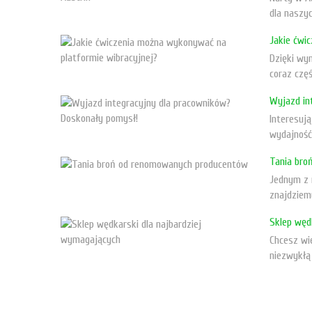
dla naszyc
Jakie ćwi
Dzięki wy
coraz częś
Wyjazd in
Interesuj
wydajność
Tania bro
Jednym z n
znajdziem
Sklep węd
Chcesz wie
niezwykłą 