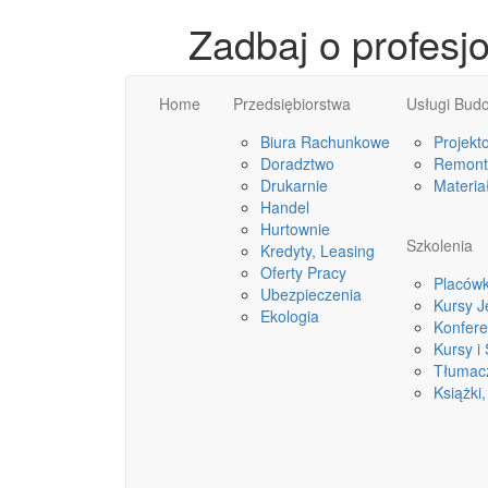
Zadbaj o profesj
Home
Przedsiębiorstwa
Usługi Bud
Biura Rachunkowe
Projekt
Doradztwo
Remonty
Drukarnie
Materia
Handel
Hurtownie
Szkolenia
Kredyty, Leasing
Oferty Pracy
Placówk
Ubezpieczenia
Kursy 
Ekologia
Konfere
Kursy i
Tłumac
Książki