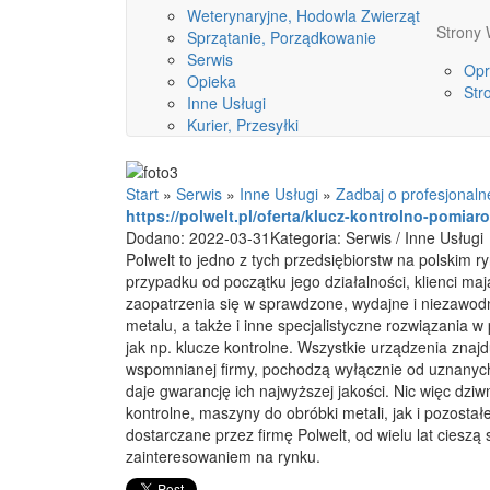
Weterynaryjne, Hodowla Zwierząt
Stron
Sprzątanie, Porządkowanie
Serwis
Opr
Opieka
Str
Inne Usługi
Kurier, Przesyłki
Start
»
Serwis
»
Inne Usługi
»
Zadbaj o profesjonaln
https://polwelt.pl/oferta/klucz-kontrolno-pomi
Dodano: 2022-03-31
Kategoria: Serwis / Inne Usługi
Polwelt to jedno z tych przedsiębiorstw na polskim r
przypadku od początku jego działalności, klienci ma
zaopatrzenia się w sprawdzone, wydajne i niezawo
metalu, a także i inne specjalistyczne rozwiązania w
jak np. klucze kontrolne. Wszystkie urządzenia znajd
wspomnianej firmy, pochodzą wyłącznie od uznanych
daje gwarancję ich najwyższej jakości. Nic więc dzi
kontrolne, maszyny do obróbki metali, jak i pozostał
dostarczane przez firmę Polwelt, od wielu lat cieszą
zainteresowaniem na rynku.