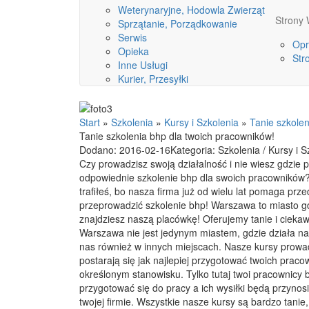
Weterynaryjne, Hodowla Zwierząt
Stron
Sprzątanie, Porządkowanie
Serwis
Opr
Opieka
Str
Inne Usługi
Kurier, Przesyłki
Start
»
Szkolenia
»
Kursy i Szkolenia
»
Tanie szkolen
Tanie szkolenia bhp dla twoich pracowników!
Dodano: 2016-02-16
Kategoria: Szkolenia / Kursy i S
Czy prowadzisz swoją działalność i nie wiesz gdzie 
odpowiednie szkolenie bhp dla swoich pracowników? 
trafiłeś, bo nasza firma już od wielu lat pomaga prz
przeprowadzić szkolenie bhp! Warszawa to miasto g
znajdziesz naszą placówkę! Oferujemy tanie i ciekaw
Warszawa nie jest jedynym miastem, gdzie działa na
nas również w innych miejscach. Nasze kursy prowadz
postarają się jak najlepiej przygotować twoich prac
określonym stanowisku. Tylko tutaj twoi pracownicy
przygotować się do pracy a ich wysiłki będą przynos
twojej firmie. Wszystkie nasze kursy są bardzo tanie