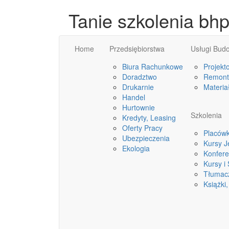
Tanie szkolenia bh
Home
Przedsiębiorstwa
Usługi Bud
Biura Rachunkowe
Projekt
Doradztwo
Remonty
Drukarnie
Materia
Handel
Hurtownie
Szkolenia
Kredyty, Leasing
Oferty Pracy
Placówk
Ubezpieczenia
Kursy 
Ekologia
Konfere
Kursy i
Tłumac
Książki