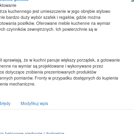
ektowanie
rza kuchennego jest umieszczenie w jego obrębie stylowo
nie bardzo duży wybór szafek i regałów, gdzie można
gotowania posiłków. Oferowane meble kuchenne na wymiar
cych czynników zewnętrznych. Ich powierzchnie są w
li sprawiają, że w kuchni panuje większy porządek, a gotowanie
henne na wymiar są projektowane i wykonywane przez
race dotyczące zrobienia prezentowanych produktów
nnych pomiarów. Fronty w przypadku dostępnych do kupienia
zenia mechaniczne.
 błędy
Modyfikuj wpis
a betonowe niedrogie i dyskretne