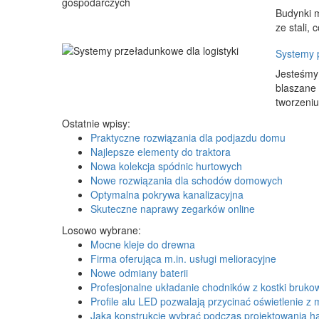
Budynki m
ze stali,
Systemy p
Jesteśmy 
blaszane 
tworzeniu 
Ostatnie wpisy:
Praktyczne rozwiązania dla podjazdu domu
Najlepsze elementy do traktora
Nowa kolekcja spódnic hurtowych
Nowe rozwiązania dla schodów domowych
Optymalna pokrywa kanalizacyjna
Skuteczne naprawy zegarków online
Losowo wybrane:
Mocne kleje do drewna
Firma oferująca m.in. usługi melioracyjne
Nowe odmiany baterii
Profesjonalne układanie chodników z kostki bruko
Profile alu LED pozwalają przycinać oświetlenie z 
Jaką konstrukcję wybrać podczas projektowania ha