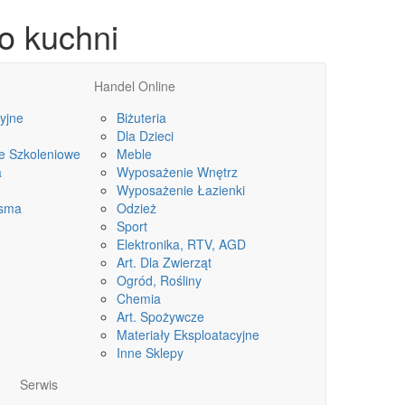
o kuchni
Handel Online
yjne
Biżuteria
Dla Dzieci
le Szkoleniowe
Meble
a
Wyposażenie Wnętrz
Wyposażenie Łazienki
isma
Odzież
Sport
Elektronika, RTV, AGD
Art. Dla Zwierząt
Ogród, Rośliny
Chemia
Art. Spożywcze
Materiały Eksploatacyjne
Inne Sklepy
Serwis