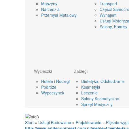
Maszyny
Transport
Narzędzia
Części Samoch
Przemysł Metalowy
Wynajem
Usługi Motoryza
Salony, Komisy
Wycieczki
Zabiegi
Hotele i Noclegi
Dietetyka, Odchudzanie
Podróże
Kosmetyki
Wypoczynek
Leczenie
Salony Kosmetyczne
Sprzęt Medyczny
Start
»
Usługi Budowlane
»
Projektowanie
»
Pięknie wyg
http://www.artdecoprojekt.com.pl/meble-4/meble-ku