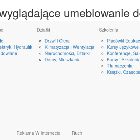
 wyglądające umeblowanie d
ne
Działki
Szkolenia
ie
Drzwi i Okna
Placówki Edukac
ktryk, Hydraulik
Klimatyzacja i Wentylacja
Kursy Językowe
udowlane
Nieruchomości, Działki
Konferencje, Sa
Domy, Mieszkania
Kursy i Szkoleni
Tłumaczenia
Książki, Czasop
Reklama W Internecie
Ruch