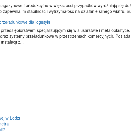
agazynowe i produkcyjne w większości przypadków wyróżniają się duży
 co zapewnia im stabilność i wytrzymałość na działanie silnego wiatru. 
rzeładunkowe dla logistyki
przedsiębiorstwem specjalizującym się w ślusarstwie i metaloplastyce
oraz systemy przeładunkowe w przestrzeniach komercyjnych. Posiadam
instalacji z...
wej w Łodzi
metra
li?