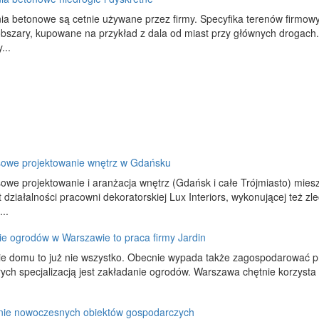
a betonowe są cetnie używane przez firmy. Specyfika terenów firmowy
obszary, kupowane na przykład z dala od miast przy głównych drogach. N
...
owe projektowanie wnętrz w Gdańsku
we projektowanie i aranżacja wnętrz (Gdańsk i całe Trójmiasto) miesz
 działalności pracowni dekoratorskiej Lux Interiors, wykonującej też zle
..
e ogrodów w Warszawie to praca firmy Jardin
e domu to już nie wszystko. Obecnie wypada także zagospodarować pr
órych specjalizacją jest zakładanie ogrodów. Warszawa chętnie korzysta 
ie nowoczesnych obiektów gospodarczych