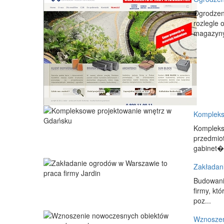
Ogrodzeni
rozlegle 
magazyny
Kompleks
Komplekso
przedmiot
gabinet�.
Zakładani
Budowani
firmy, kt
poz...
Wznoszen