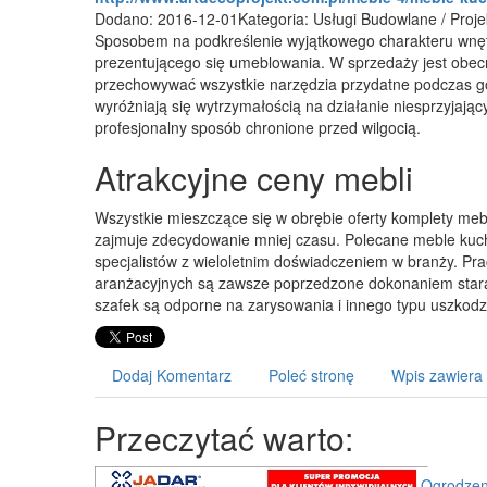
Dodano: 2016-12-01
Kategoria: Usługi Budowlane / Proj
Sposobem na podkreślenie wyjątkowego charakteru wnęt
prezentującego się umeblowania. W sprzedaży jest obec
przechowywać wszystkie narzędzia przydatne podczas 
wyróżniają się wytrzymałością na działanie niesprzyjają
profesjonalny sposób chronione przed wilgocią.
Atrakcyjne ceny mebli
Wszystkie mieszczące się w obrębie oferty komplety meb
zajmuje zdecydowanie mniej czasu. Polecane meble kuc
specjalistów z wieloletnim doświadczeniem w branży. P
aranżacyjnych są zawsze poprzedzone dokonaniem stara
szafek są odporne na zarysowania i innego typu uszkod
Dodaj Komentarz
Poleć stronę
Wpis zawiera
Przeczytać warto:
Ogrodzeni