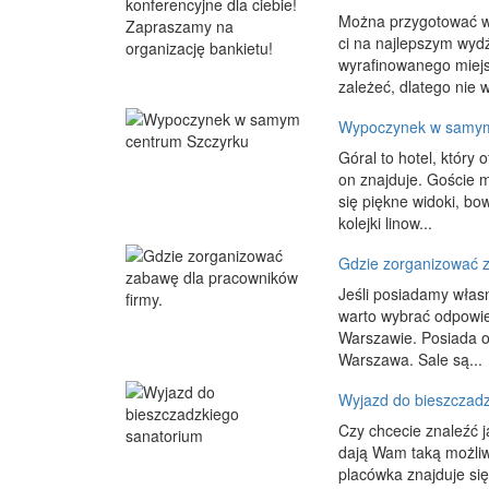
Można przygotować wyj
ci na najlepszym wydź
wyrafinowanego miejs
zależeć, dlatego nie w
Wypoczynek w samym
Góral to hotel, który
on znajduje. Goście 
się piękne widoki, b
kolejki linow...
Gdzie zorganizować z
Jeśli posiadamy własn
warto wybrać odpowied
Warszawie. Posiada o
Warszawa. Sale są...
Wyjazd do bieszczad
Czy chcecie znaleźć j
dają Wam taką możli
placówka znajduje si