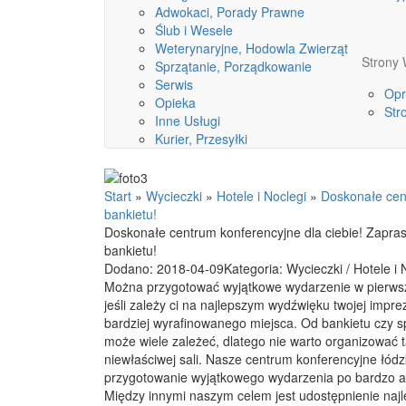
Adwokaci, Porady Prawne
Ślub i Wesele
Weterynaryjne, Hodowla Zwierząt
Stron
Sprzątanie, Porządkowanie
Serwis
Opr
Opieka
Str
Inne Usługi
Kurier, Przesyłki
Start
»
Wycieczki
»
Hotele i Noclegi
»
Doskonałe cen
bankietu!
Doskonałe centrum konferencyjne dla ciebie! Zapra
bankietu!
Dodano: 2018-04-09
Kategoria: Wycieczki / Hotele i 
Można przygotować wyjątkowe wydarzenie w pierwszej
jeśli zależy ci na najlepszym wydźwięku twojej impr
bardziej wyrafinowanego miejsca. Od bankietu czy s
może wiele zależeć, dlatego nie warto organizować 
niewłaściwej sali. Nasze centrum konferencyjne łódzk
przygotowanie wyjątkowego wydarzenia po bardzo a
Między innymi naszym celem jest udostępnienie naj