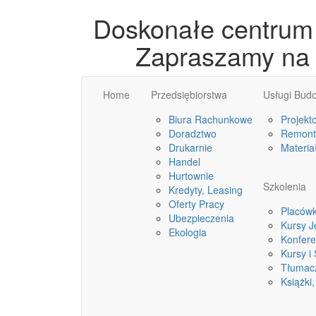
Doskonałe centrum 
Zapraszamy na o
Home
Przedsiębiorstwa
Usługi Bud
Biura Rachunkowe
Projekt
Doradztwo
Remonty
Drukarnie
Materia
Handel
Hurtownie
Szkolenia
Kredyty, Leasing
Oferty Pracy
Placówk
Ubezpieczenia
Kursy 
Ekologia
Konfere
Kursy i
Tłumac
Książki