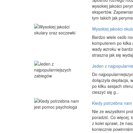
Spośród różnego rodz
wysokiej jakości per
ekspertów. Zapewnia
tym takich jak perymet
Wysokiej jakości okul
Bardzo wiele osób nos
komputerem po kilka 
wady wzroku w bardz
straszna jak się wydaj
Jeden z najpopularni
Do najpopularniejszyc
dołączyła depilacja, 
po kilku sesjach ofer
cieszyć się g...
Kiedy potrzebna nam
Nie ze wszystkimi pr
poradzić. Co więcej, 
z kolei sprawi, że na
koniecznie powinniśmy