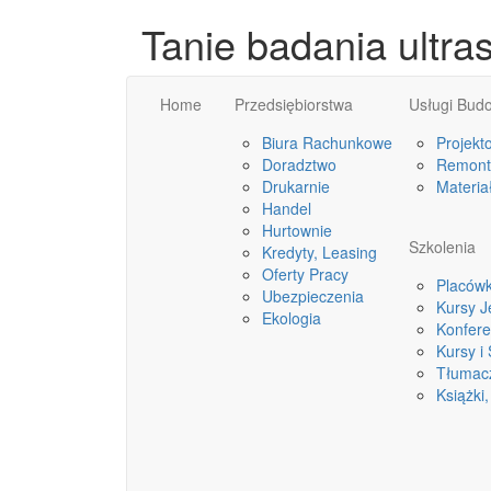
Tanie badania ultra
Home
Przedsiębiorstwa
Usługi Bud
Biura Rachunkowe
Projekt
Doradztwo
Remonty
Drukarnie
Materia
Handel
Hurtownie
Szkolenia
Kredyty, Leasing
Oferty Pracy
Placówk
Ubezpieczenia
Kursy 
Ekologia
Konfere
Kursy i
Tłumac
Książki