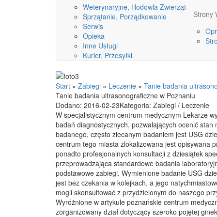
Weterynaryjne, Hodowla Zwierząt
Stron
Sprzątanie, Porządkowanie
Serwis
Opr
Opieka
Str
Inne Usługi
Kurier, Przesyłki
Start
»
Zabiegi
»
Leczenie
»
Tanie badania ultrason
Tanie badania ultrasonograficzne w Poznaniu
Dodano: 2016-02-23
Kategoria: Zabiegi / Leczenie
W specjalistycznym centrum medycznym Lekarze wy
badań diagnostycznych, pozwalających ocenić stan
badanego, często zlecanym badaniem jest USG dziec
centrum tego miasta zlokalizowana jest opisywana p
ponadto profesjonalnych konsultacji z dziesiątek spec
przeprowadzająca standardowe badania laboratoryj
podstawowe zabiegi. Wymienione badanie USG dzi
jest bez czekania w kolejkach, a jego natychmiastow
mogli skonsultować z przydzielonym do naszego przy
Wyróżnione w artykule poznańskie centrum medycz
zorganizowany dział dotyczący szeroko pojętej ginek