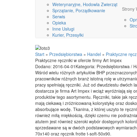
Weterynaryjne, Hodowla Zwierząt
Stron
Sprzątanie, Porządkowanie
Serwis
Opr
Opieka
Str
Inne Usługi
Kurier, Przesyłki
Start
»
Przedsiębiorstwa
»
Handel
»
Praktyczne ręczn
Praktyczne ręczniki w ofercie firmy Art Impex
Dodano: 2016-04-01
Kategoria: Przedsiębiorstwa / 
Wśród wielu różnych artykułów BHP przeznaczonych
pracowników różnych branż istotną rolę w utrzymaniu
pracy spełniają ręczniki. Już od dwudziestu dwóch l
dostarcza je firma Art Impex i wciąż wyróżniają się 
produktów tego asortymentu. Ręczniki, takie jak ręczn
mają ciekawą i zróżnicowaną kolorystykę oraz dosko
absorbujące wodę. Tkanina, z której uszyto te ręczni
również miłą miękkością, dzięki czemu nie podrażnia
atutem jest również szeroki wybór dostępnych koloró
sprzedawane są w dwóch podstawowych wymiarach jak
70x140 oraz ręcznik frotte t-soft-50x90.