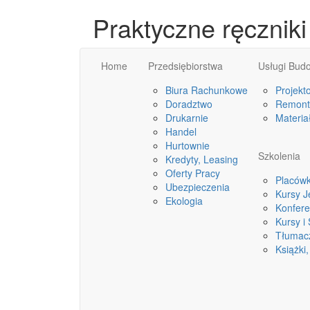
Praktyczne ręczniki
Home
Przedsiębiorstwa
Usługi Bud
Biura Rachunkowe
Projekt
Doradztwo
Remonty
Drukarnie
Materia
Handel
Hurtownie
Szkolenia
Kredyty, Leasing
Oferty Pracy
Placówk
Ubezpieczenia
Kursy 
Ekologia
Konfere
Kursy i
Tłumac
Książki