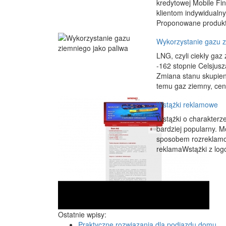
kredytowej Mobile Fin
klientom indywidualny
Proponowane produkty
Wykorzystanie gazu z
LNG, czyli ciekły ga
-162 stopnie Celsjus
Zmiana stanu skupieni
temu gaz ziemny, cena
Wstążki reklamowe
Wstążki o charakterze
bardziej popularny. 
sposobem rozreklamo
reklamaWstążki z logo
Ostatnie wpisy:
Praktyczne rozwiązania dla podjazdu domu